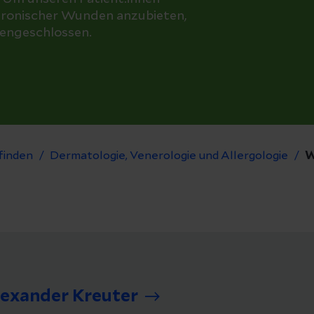
hronischer Wunden anzubieten,
engeschlossen.
finden
Dermatologie, Venerologie und Allergologie
W
Alexander Kreuter