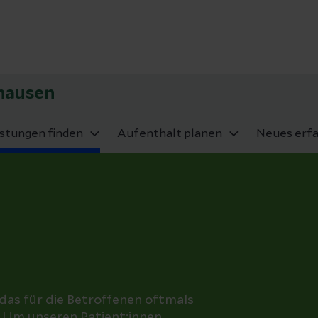
rhausen
istungen finden
Aufenthalt planen
Neues erf
das für die Betroffenen oftmals
. Um unseren Patient:innen