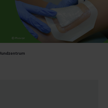
© Phovoir
undzentrum