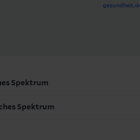
gesundheit.d
hes Spektrum
toplethysmographie
ches Spektrum
 Duplex-Sonographie
 Besenreisern
e