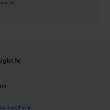
zentrum
ogische
z
110
ulanz@helios-