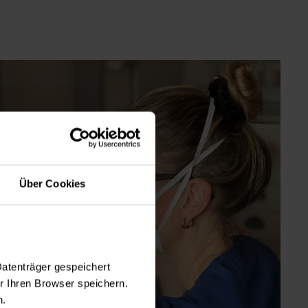
mein-,
.
iden
leären
en
Über Cookies
 Kooperation mit
Datenträger gespeichert
ung mittels
 Ihren Browser speichern.
n.