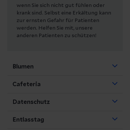
wenn Sie sich nicht gut fühlen oder
krank sind. Selbst eine Erkältung kann
zur ernsten Gefahr für Patienten
werden. Helfen Sie mit, unsere
anderen Patienten zu schützen!
Blumen
Aus hygienischen Gründen ist es nicht
Cafeteria
gestattet Topfpflanzen mitzubringen,
denn in der Erde können sich Keime
Unsere Cafeteria hält ein reichhaltiges
Datenschutz
befinden. Auf einigen Stationen ist es
Angebot vom Frühstück über
zudem untersagt, Schnittblumen
Mittagstisch bis zum Kuchenbuffet
Entlasstag
mitzubringen, da ebenfalls
bereit. Ein Kiosk mit Waren des täglichen
Für individuelle Fragen, die z.B. im