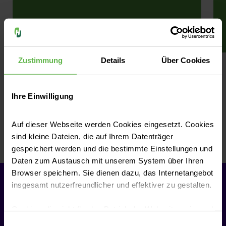
Zur Station
Zustimmung
Details
Über Cookies
Ihre Einwilligung
Auf dieser Webseite werden Cookies eingesetzt. Cookies
Mehr erfahren
sind kleine Dateien, die auf Ihrem Datenträger
gespeichert werden und die bestimmte Einstellungen und
Daten zum Austausch mit unserem System über Ihren
Browser speichern. Sie dienen dazu, das Internetangebot
Unsere Fachbereiche und Zentren
insgesamt nutzerfreundlicher und effektiver zu gestalten.
Leistungen finden
Cookies, die nicht für den Betrieb der Webseite zwingend
notwendig sind, dürfen nur mit Ihrer Einwilligung
Einwilligungsauswahl