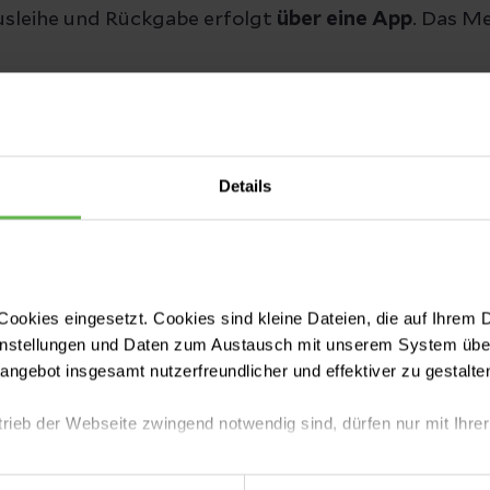
Ausleihe und Rückgabe erfolgt
über eine App
. Das M
rwegsystem von Relevo
Details
2. Bestellen
Essen & Getränke pfandfrei mit Relevo
ookies eingesetzt. Cookies sind kleine Dateien, die auf Ihrem 
Mehrweggeschirr bestellen.
instellungen und Daten zum Austausch mit unserem System über
tangebot insgesamt nutzerfreundlicher und effektiver zu gestalte
trieb der Webseite zwingend notwendig sind, dürfen nur mit Ihrer