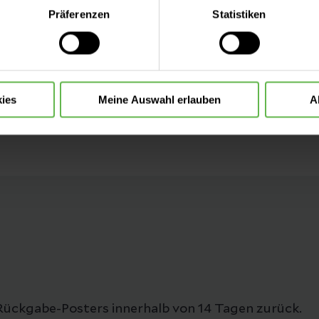
eite mit nur den notwendigen Cookies zu benutzen, eine individue
Präferenzen
Statistiken
 treffen oder durch Auswahl von „Alle Cookies akzeptieren“ in 
ntscheidung können Sie jederzeit ändern oder widerrufen.
ies
Meine Auswahl erlauben
A
Rückgabe-Posters innerhalb von 14 Tagen zurück.