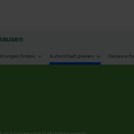
rhausen
istungen finden
Aufenthalt planen
Neues erf
hl an Speisen und Getränken sowie