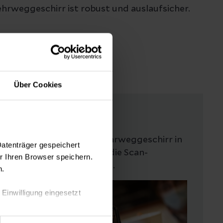
ehrweggeschirr ist robust und auslaufsicher.
Über Cookies
3. Scannen
QR-Code auf dem Mehrweggeschirr in
Datenträger gespeichert
der App scannen und die Scan-
 Ihren Browser speichern.
Bestätgiung vorzeigen.
n.
 Einwilligung eingesetzt