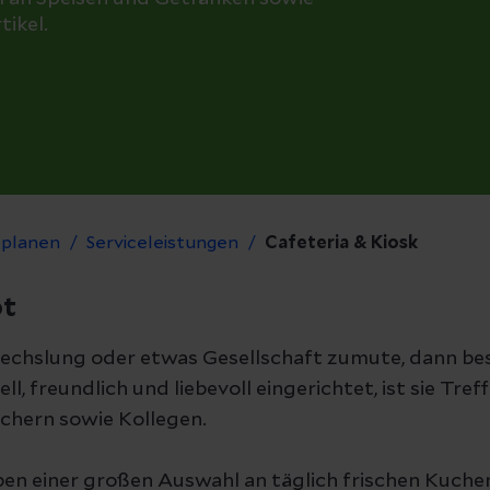
tikel.
 planen
Serviceleistungen
Cafeteria & Kiosk
ot
echslung oder etwas Gesellschaft zumute, dann bes
ll, freundlich und liebevoll eingerichtet, ist sie Tre
chern sowie Kollegen.
ben einer großen Auswahl an täglich frischen Kuch