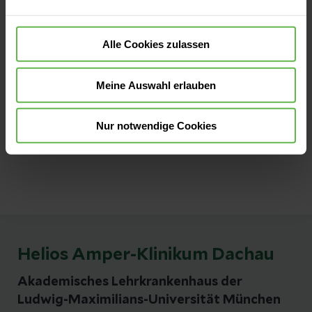
85221 Dachau
Anfahrt auf Google Maps
Alle Cookies zulassen
Kontakt
Meine Auswahl erlauben
Tel:
08131 76-0
Fax:
08131 76-247
Nur notwendige Cookies
E-Mail senden
Helios Amper-Klinikum Dachau
Akademisches Lehrkrankenhaus der
Ludwig-Maximilians-Universität München