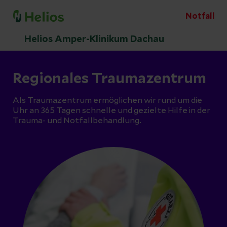
Notfall
Helios Amper-Klinikum Dachau
Regionales Traumazentrum
Als Traumazentrum ermöglichen wir rund um die
Uhr an 365 Tagen schnelle und gezielte Hilfe in der
Trauma- und Notfallbehandlung.