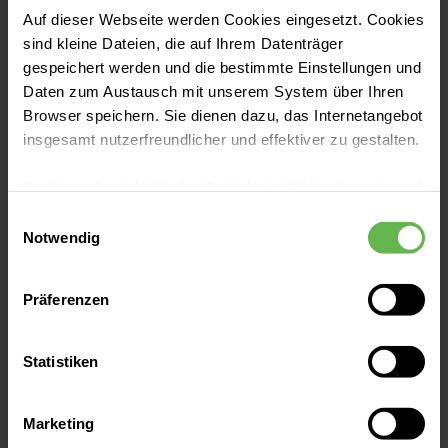
Unfallchirurgie
Auf dieser Webseite werden Cookies eingesetzt. Cookies
sind kleine Dateien, die auf Ihrem Datenträger
gespeichert werden und die bestimmte Einstellungen und
Mehr erfahren
Daten zum Austausch mit unserem System über Ihren
Browser speichern. Sie dienen dazu, das Internetangebot
insgesamt nutzerfreundlicher und effektiver zu gestalten.
Notaufnahme
Cookies, die nicht für den Betrieb der Webseite zwingend
notwendig sind, dürfen nur mit Ihrer Einwilligung
Einwilligungsauswahl
Mehr erfahren
eingesetzt werden.
Notwendig
Es steht Ihnen frei, unsere Seite mit nur den notwendigen
Präferenzen
Cookies zu benutzen, eine individuelle Auswahl
hinsichtlich der nicht notwendigen Cookies zu treffen
oder durch Auswahl von „Alle Cookies akzeptieren“ in die
Statistiken
Verwendung aller Cookies einzuwilligen. Ihre
Helios Amper-Klinikum Dachau
Auswahlentscheidung können Sie jederzeit ändern oder
Marketing
widerrufen.
Krankenhausstraße 15