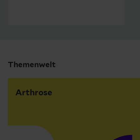
Voraussetzungen erfüllen. Dazu
gehört neben einem Schockraum,
einem Hubschrauberlandeplatz oder
einem Blutdepot u.a. ein
unfallchirurgisches ärztliches und
pflegerisches Team, das jederzeit
einsatzbereit ist.
Themenwelt
Arthrose