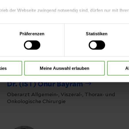
trieb der Webseite zwingend notwendig sind, dürfen nur mit Ihrer
eite mit nur den notwendigen Cookies zu benutzen, eine individue
Präferenzen
Statistiken
 treffen oder durch Auswahl von „Alle Cookies akzeptieren“ in 
ntscheidung können Sie jederzeit ändern oder widerrufen.
ies
Meine Auswahl erlauben
A
Dr. (IST) Onur Bayram
Oberarzt Allgemein-, Viszeral-, Thorax- und
Onkologische Chirurgie