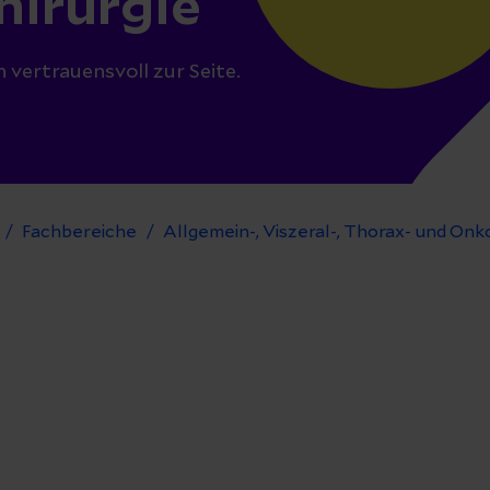
hirurgie
vertrauensvoll zur Seite.
Fachbereiche
Allgemein-, Viszeral-, Thorax- und Onk