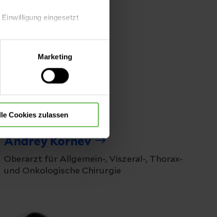
 Einwilligung eingesetzt
lle Auswahl hinsichtlich der
Marketing
die Verwendung aller Cookies
lle Cookies zulassen
Andrey Kornev
Oberarzt für Allgemein-, Viszeral-, Thorax-
und Onkologische Chirurgie