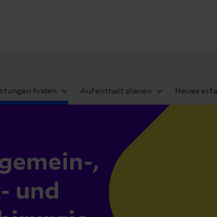
u
istungen finden
Aufenthalt planen
Neues erf
gemein-,
x- und