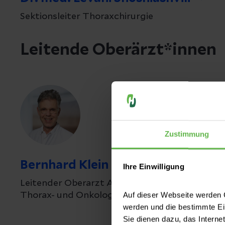
Sektionsleiter Thoraxchirurgie
Leitende Oberärzt*innen
Zustimmung
Bernhard Klein
Ihre Einwilligung
Leitender Oberarzt Allgemein-, Viszeral-,
Auf dieser Webseite werden C
Thorax- und Onkologische Chirurgie
werden und die bestimmte E
Sie dienen dazu, das Interne