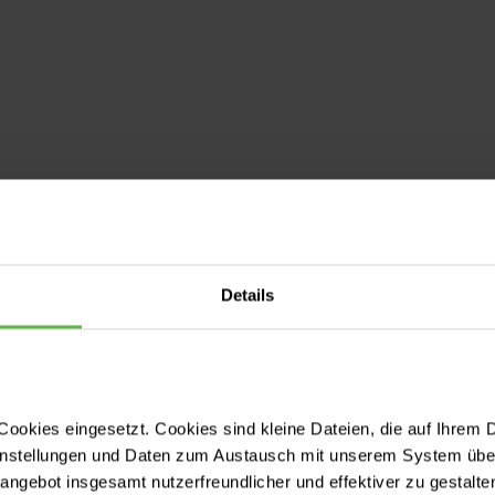
Details
Priv.-Doz. Dr. med. Sebastian
Pratschke
ookies eingesetzt. Cookies sind kleine Dateien, die auf Ihrem 
Oberarzt Allgemein-, Viszeral-, Thorax- und
instellungen und Daten zum Austausch mit unserem System über
Onkologische Chirurgie | Koordinator
tangebot insgesamt nutzerfreundlicher und effektiver zu gestalte
Darmzentrum