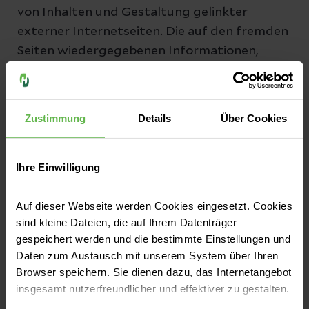
von Inhalten und Gestaltung gelinkter
externer Internetseiten. Die auf den fremden
Seiten wiedergegebenen Informationen,
Meinungsäußerungen oder
Tatsachenbehauptungen liegen in der
alleinigen Verantwortung der jeweiligen
Zustimmung
Details
Über Cookies
Autoren dieser Seiten. Der Diensteanbieter
übernimmt deshalb insoweit keine Haftung.
Gleiches gilt für Fremdeinträge in
Ihre Einwilligung
eingerichteten Gästebüchern,
Diskussionsforen und Mailinglisten. Der
Auf dieser Webseite werden Cookies eingesetzt. Cookies
sind kleine Dateien, die auf Ihrem Datenträger
Dienstanbieter wird jedoch Verweise auf
gespeichert werden und die bestimmte Einstellungen und
fremde Inhalte entfernen, wenn ihr bekannt
Daten zum Austausch mit unserem System über Ihren
wird, dass dort rechtswidrige Inhalte
Browser speichern. Sie dienen dazu, das Internetangebot
vorhanden sind.
insgesamt nutzerfreundlicher und effektiver zu gestalten.