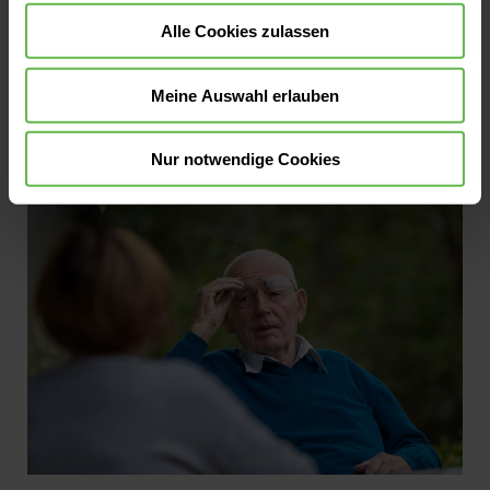
kennen die Beschwerden: Häufige nächtliche
Alle Cookies zulassen
Gänge zur Toilette und das Gefühl, dass die
Blase nie ganz leer wird. Mit zunehmendem
Jetzt lesen
Meine Auswahl erlauben
Alter hat fast jeder Mann mit der gutartigen
Prostatavergrößerung zu tun. Wir erklären
Nur notwendige Cookies
Ihnen die Ursachen und eine neue
Behandlungsmethode.