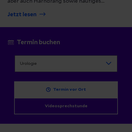
aber auch Harndrang sowie häufiges
nächtliches Wasserlassen. Die HoLEP-
Jetzt lesen
Therapie kann hier helfen.
Termin buchen
Termin vor Ort
Videosprechstunde