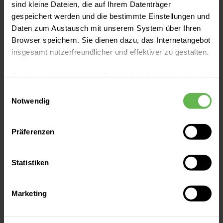
sind kleine Dateien, die auf Ihrem Datenträger
gespeichert werden und die bestimmte Einstellungen und
Daten zum Austausch mit unserem System über Ihren
Browser speichern. Sie dienen dazu, das Internetangebot
insgesamt nutzerfreundlicher und effektiver zu gestalten.
Cookies, die nicht für den Betrieb der Webseite zwingend
notwendig sind, dürfen nur mit Ihrer Einwilligung
Einwilligungsauswahl
eingesetzt werden.
Notwendig
Es steht Ihnen frei, unsere Seite mit nur den notwendigen
Präferenzen
Cookies zu benutzen, eine individuelle Auswahl
hinsichtlich der nicht notwendigen Cookies zu treffen
Prostatavergrößerung
oder durch Auswahl von „Alle Cookies akzeptieren“ in die
Statistiken
Rezum-Therapie: Schonendes
Verwendung aller Cookies einzuwilligen. Ihre
Verfahren bei Prostatavergrößerung
Auswahlentscheidung können Sie jederzeit ändern oder
Marketing
widerrufen.
Etwa 20 Prozent aller in Deutschland
lebenden Männer zwischen 50 und 60 Jahren