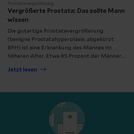
Prostatavergrößerung
Vergrößerte Prostata: Das sollte Mann
wissen
Die gutartige Prostatavergrößerung
(benigne Prostatahyperplasie, abgekürzt
BPH) ist eine Erkrankung des Mannes im
höheren Alter. Etwa 85 Prozent der Männer
über 60 Jahre sind in Deutschland von einer
Jetzt lesen
BPH betroffen. Ist die Prostata deutlich
vergrößert, drückt sie auf die Blase und die
Harnröhre. Dabei hängt die Frage nach
Notwendigkeit und Art der Behandlung
sowohl vom Beschwerdebild des Patienten,
als auch von den Störungen der
Blasenentleerung ab.