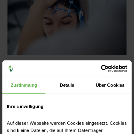
Epilepsie
Epilepsie behandeln: Diese
Behandlungsmöglichkeiten gibt es
Zustimmung
Details
Über Cookies
Epilepsien sind eine der häufigsten
neurologischen Erkrankungen. Jedes Jahr sind
Ihre Einwilligung
40 bis 70 Menschen von 100.000 Einwohnern
in Deutschland betroffen. Ein Drittel der
Auf dieser Webseite werden Cookies eingesetzt. Cookies
plötzlichen Krampfanfälle tritt erstmals
Jetzt lesen
sind kleine Dateien, die auf Ihrem Datenträger
jenseits des 60. Lebensjahres auf.