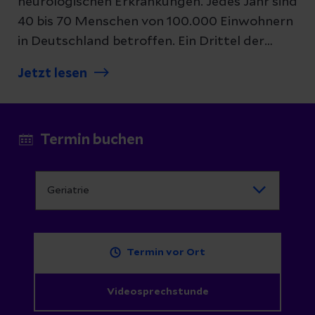
neurologischen Erkrankungen. Jedes Jahr sind
40 bis 70 Menschen von 100.000 Einwohnern
in Deutschland betroffen. Ein Drittel der
plötzlichen Krampfanfälle tritt erstmals
Jetzt lesen
jenseits des 60. Lebensjahres auf.
Termin buchen
Termin vor Ort
Videosprechstunde