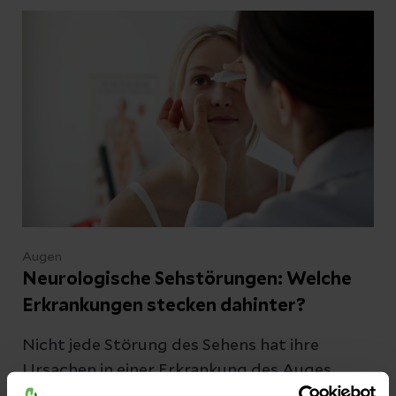
Augen
Neurologische Sehstörungen: Welche
Erkrankungen stecken dahinter?
Nicht jede Störung des Sehens hat ihre
Ursachen in einer Erkrankung des Auges.
Auch in der visuellen Reizverarbeitung durch