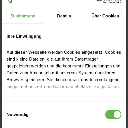
das Nervensystem kann es zu
Beeinträchtigungen kommen. Welche
Zustimmung
Details
Über Cookies
Jetzt lesen
Beschwerden neurologische Sehstörungen
auslösen und wie man sie erkennt, erfahren
Ihre Einwilligung
Sie hier.
Auf dieser Webseite werden Cookies eingesetzt. Cookies
sind kleine Dateien, die auf Ihrem Datenträger
gespeichert werden und die bestimmte Einstellungen und
Daten zum Austausch mit unserem System über Ihren
Browser speichern. Sie dienen dazu, das Internetangebot
insgesamt nutzerfreundlicher und effektiver zu gestalten.
Cookies, die nicht für den Betrieb der Webseite zwingend
notwendig sind, dürfen nur mit Ihrer Einwilligung
Einwilligungsauswahl
Kinder- & Jugendmedizin
eingesetzt werden.
Notwendig
Herzkatheter bei Kindern: Was Eltern
wissen sollten
Es steht Ihnen frei, unsere Seite mit nur den notwendigen