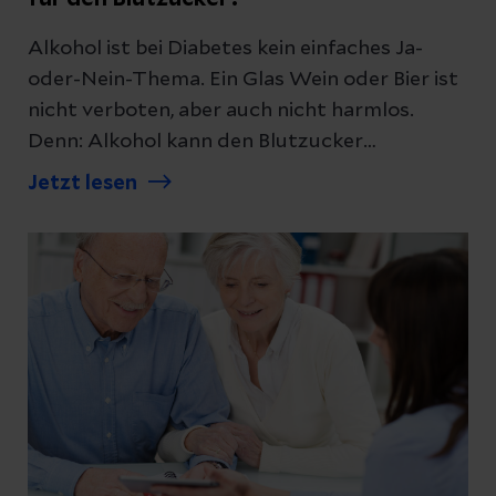
Alkohol ist bei Diabetes kein einfaches Ja-
oder-Nein-Thema. Ein Glas Wein oder Bier ist
nicht verboten, aber auch nicht harmlos.
Datenschutzerklärung
zur Kenntnis genommen
Denn: Alkohol kann den Blutzucker
beeinflussen und Unterzuckerungen
Jetzt lesen
Abschicken
begünstigen – besonders dann, wenn Insulin
oder bestimmte Diabetes-Medikamente
wirken. Was Sie dazu wissen müssen, haben
Abbrechen
wir für Sie zusammengefasst.