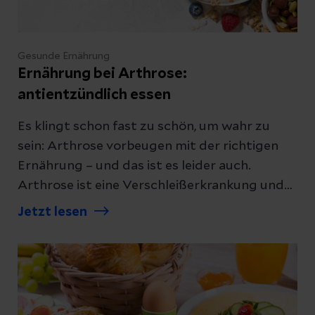
Gesunde Ernährung
Ernährung bei Arthrose:
antientzündlich essen
Es klingt schon fast zu schön, um wahr zu
sein: Arthrose vorbeugen mit der richtigen
Ernährung – und das ist es leider auch.
Arthrose ist eine Verschleißerkrankung und
es gibt keine Diät, die den Knorpel wieder
Jetzt lesen
aufbaut. Dennoch kann eine gesunde,
ausgewogene und antientzündliche
Ernährung andere therapeutische
Maßnahmen sinnvoll ergänzen. Was aber
genau beinhaltet antientzündliche