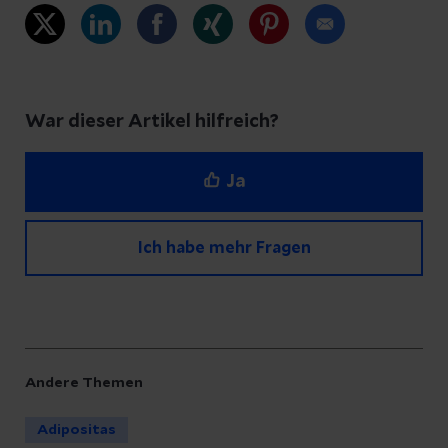
War dieser Artikel hilfreich?
Ja
Ich habe mehr Fragen
Haben Sie Fragen zu diesem Artikel?
Andere Themen
Schreiben Sie unserem Redaktionsteam eine
Adipositas
Nachricht und geben Sie Ihre E-Mail-Adresse