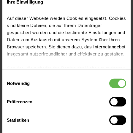
Ihre Einwilligung
Körper während der Behandlung
unterstützen können und worauf Sie lieber
Auf dieser Webseite werden Cookies eingesetzt. Cookies
verzichten sollten.
sind kleine Dateien, die auf Ihrem Datenträger
gespeichert werden und die bestimmte Einstellungen und
Daten zum Austausch mit unserem System über Ihren
Browser speichern. Sie dienen dazu, das Internetangebot
insgesamt nutzerfreundlicher und effektiver zu gestalten.
Cookies, die nicht für den Betrieb der Webseite zwingend
notwendig sind, dürfen nur mit Ihrer Einwilligung
Einwilligungsauswahl
Gesunde Ernährung
eingesetzt werden.
Notwendig
Wie gesund ist Kürbis?
Es steht Ihnen frei, unsere Seite mit nur den notwendigen
Präferenzen
Am 31. Oktober ist Halloween. Traditionell
Cookies zu benutzen, eine individuelle Auswahl
beleuchten geschnitzte Kürbisköpfe mit
hinsichtlich der nicht notwendigen Cookies zu treffen
oder durch Auswahl von „Alle Cookies akzeptieren“ in die
gruseligen Grimassen die Häuser. Doch nicht
Statistiken
Verwendung aller Cookies einzuwilligen. Ihre
nur als Schreck für die Nachbarschaft eignet
Auswahlentscheidung können Sie jederzeit ändern oder