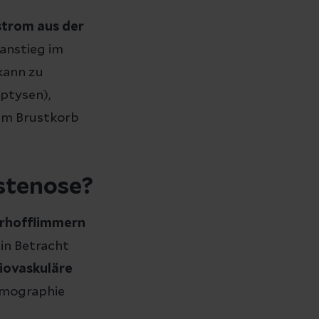
strom aus der
anstieg im
 kann zu
tysen),
im Brustkorb
stenose?
orhofflimmern
in Betracht
iovaskuläre
omographie