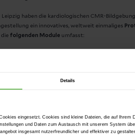
eipzig haben die kardiologischen CMR-Bildgebung
ragestellung ein innovatives, weltweit einmaliges
Pro
 die
folgenden Module
umfasst:
ng von
Volumen und Funktion der rechten Herzka
Leistungsfähigkeit)
des
Widerstands innerhalb der Lungengefäße
(Pulm
Details
and, kurz PVR)
essung der Lungendurchblutung
mit hoher zeitlic
uflösung
des Lungengewebes auf
Wassereinlagerungen und 
ookies eingesetzt. Cookies sind kleine Dateien, die auf Ihrem 
instellungen und Daten zum Austausch mit unserem System über
nale Darstellung
des linken Vorhofs und der Lungen
tangebot insgesamt nutzerfreundlicher und effektiver zu gestalte