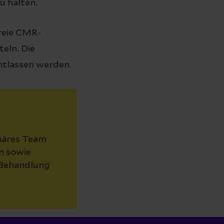
u halten.
freie CMR-
teln. Die
tlassen werden.
inäres Team
n sowie
 Behandlung