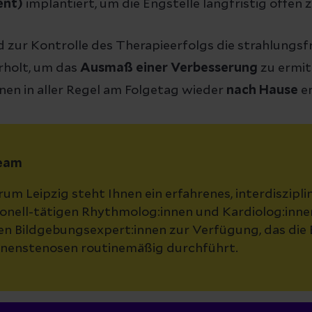
ent)
implantiert, um die Engstelle langfristig offen z
 zur Kontrolle des Therapieerfolgs die strahlungs
rholt, um das
Ausmaß einer Verbesserung
zu ermit
nen in aller Regel am Folgetag wieder
nach Hause
en
Team
m Leipzig steht Ihnen ein erfahrenes, interdiszipl
ionell-tätigen Rhythmolog:innen und Kardiolog:inne
en Bildgebungsexpert:innen zur Verfügung, das die
nenstenosen routinemäßig durchführt.