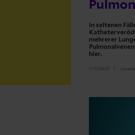
Pulmon
In seltenen Fäl
Katheterverödu
mehrerer Lung
Pulmonalvenens
hier.
17.07.2023
Leseda