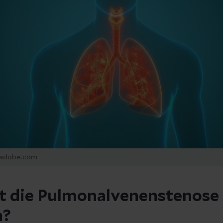
.adobe.com
t die Pulmonalvenenstenose
h?