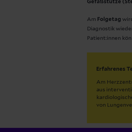
Gefäßstütze (St
Am
Folgetag
wird
Diagnostik wiede
Patient:innen kön
Erfahrenes 
Am Herzzentru
aus intervent
kardiologisch
von Lungenve