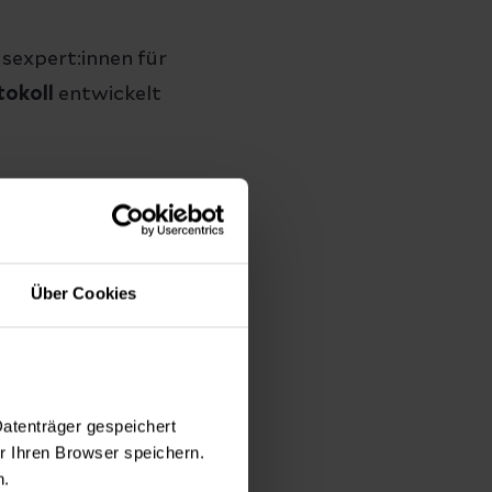
sexpert:innen für
tokoll
entwickelt
mmer
(Verhältnis
onaler
Über Cookies
her und
Entzündungen
Datenträger gespeichert
 Ihren Browser speichern.
venen inklusive
n.