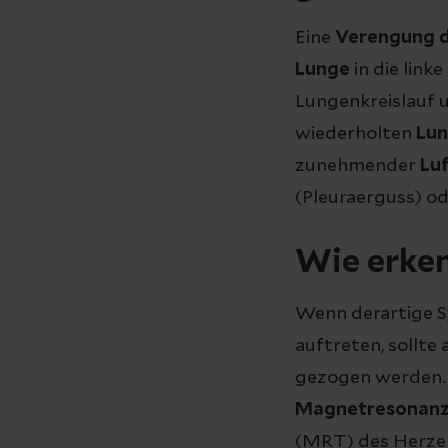
Eine
Verengung 
Lunge
in die lin
Lungenkreislauf 
wiederholten
Lu
zunehmender
Lu
(Pleuraerguss) od
Wie erke
Wenn derartige
auftreten, sollte
gezogen werden. 
Magnetresonanz
(MRT) des Herzen