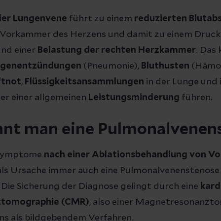
der Lungenvene
führt zu einem
reduzierten Blutab
ke Vorkammer des Herzens und damit zu einem Druck
und einer
Belastung der rechten Herzkammer
. Das
ngenentzündungen
(Pneumonie),
Bluthusten
(Hämop
ftnot
,
Flüssigkeitsansammlungen
in der Lunge und 
er einer allgemeinen
Leistungsminderung
führen.
nnt man eine Pulmonalvenen
 Symptome
nach einer Ablationsbehandlung von V
 als Ursache immer auch eine Pulmonalvenenstenose 
Die Sicherung der Diagnose gelingt durch eine
kard
tomographie (CMR)
, also einer Magnetresonanzt
s als bildgebendem Verfahren.