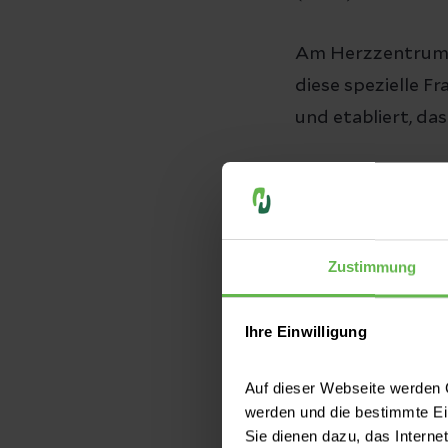
Am Herzzentrum L
diese spezielle F
und etabliert, das
Quantifizieru
von Größe zu 
Beurteilung 
Zustimmung
Gefäßwiderst
Dynamische
M
Ihre Einwilligung
räumlicher A
Beurteilung 
Auf dieser Webseite werden C
werden und die bestimmte E
Dreidimensio
Sie dienen dazu, das Interne