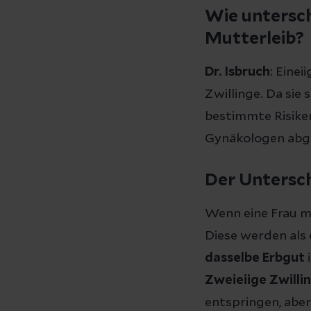
Wie untersch
Mutterleib?
Dr. Isbruch
: Einei
Zwillinge. Da sie 
bestimmte Risiken
Gynäkologen abge
Der Untersch
Wenn eine Frau mi
Diese werden als 
dasselbe Erbgut
i
Zweieiige Zwilli
entspringen, abe