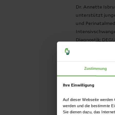
Dr. Annette Isbruc
unterstützt junge
und Perinatalmedi
Intensivschwang
Diagnostik; DEGUM
Im Gesprä
Zustimmung
Entstehen und B
Wir haben Dr. Is
Ihre Einwilligung
Mehrlingsschwange
Auf dieser Webseite werden C
werden und die bestimmte E
Frau Dr. Isb
Sie dienen dazu, das Interne