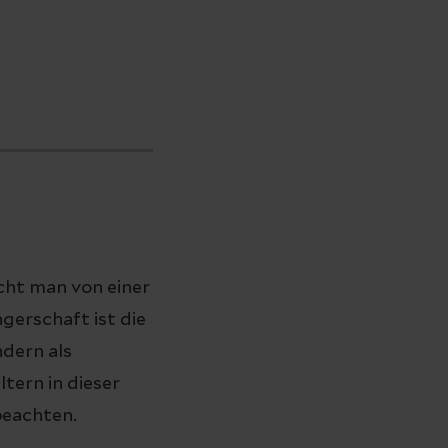
cht man von einer
gerschaft ist die
dern als
tern in dieser
beachten.