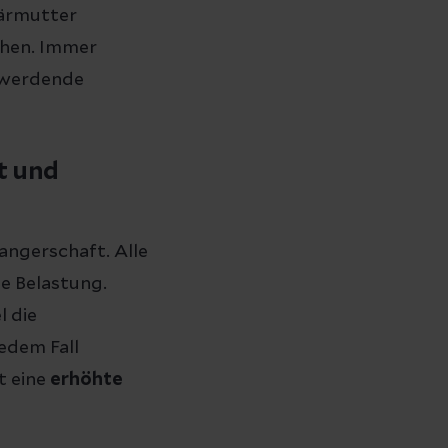
bärmutter
öhen. Immer
e werdende
t und
angerschaft. Alle
he Belastung.
l die
edem Fall
t eine
erhöhte