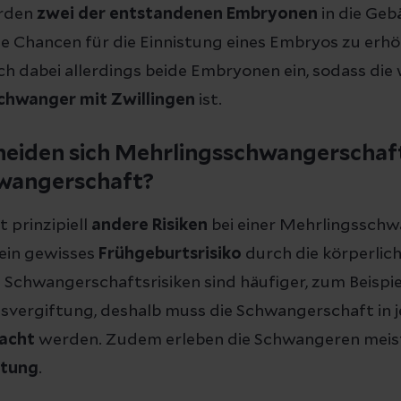
erden
zwei der entstandenen Embryonen
in die Ge
ie Chancen für die Einnistung eines Embryos zu erh
ich dabei allerdings beide Embryonen ein, sodass di
chwanger mit Zwillingen
ist.
heiden sich Mehrlingsschwangerschaf
wangerschaft?
bt prinzipiell
andere Risiken
bei einer Mehrlingsschw
ein gewisses
Frühgeburtsrisiko
durch die körperlic
Schwangerschaftsrisiken sind häufiger, zum Beispie
vergiftung, deshalb muss die Schwangerschaft in j
wacht
werden. Zudem erleben die Schwangeren meis
stung
.