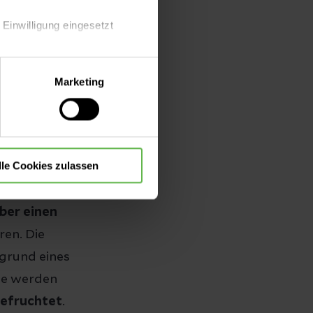
chaft werden
 Einwilligung eingesetzt
e Eizelle teilt
l
.
lle Auswahl hinsichtlich der
Marketing
die Verwendung aller Cookies
?
lle Cookies zulassen
 bekommen?
lber einen
ren. Die
grund eines
de werden
efruchtet
.