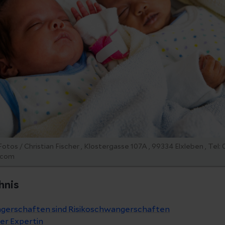
tos / Christian Fischer , Klostergasse 107A , 99334 Elxleben , Tel: 
.com
hnis
gerschaften sind Risikoschwangerschaften
er Expertin