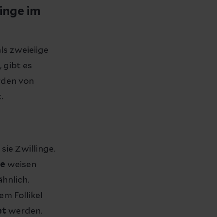
linge im
ls zweieiige
, gibt es
erden von
.
sie Zwillinge.
ge
weisen
hnlich.
em Follikel
et
werden.