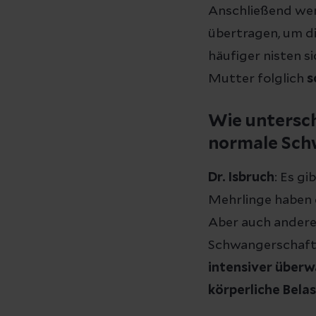
Anschließend w
übertragen, um d
häufiger nisten s
Mutter folglich
s
Wie untersc
normale Sch
Dr. Isbruch
: Es gi
Mehrlinge haben 
Aber auch andere 
Schwangerschafts
intensiver über
körperliche Bela