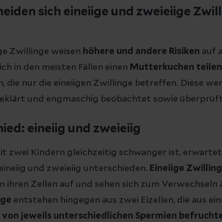
eiden sich eineiige und zweieiige Zwil
ige Zwillinge weisen
höhere und andere Risiken
auf a
sich in den meisten Fällen einen
Mutterkuchen teilen
, die nur die eineiigen Zwillinge betreffen. Diese w
klärt und engmaschig beobachtet sowie überprüft
ied: eineiig und zweieiig
t zwei Kindern gleichzeitig schwanger ist, erwartet 
eineiig und zweieiig unterschieden.
Eineiige Zwillin
n ihren Zellen auf und sehen sich zum Verwechseln ä
nge
entstehen hingegen aus zwei Eizellen, die aus ein
r
von jeweils unterschiedlichen Spermien befrucht