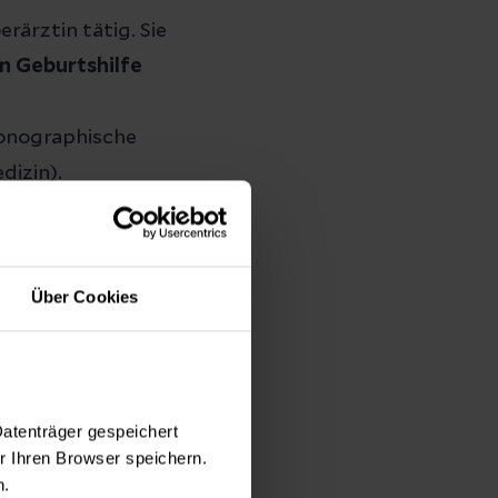
rärztin tätig. Sie
en Geburtshilfe
onographische
dizin).
Über Cookies
.
Datenträger gespeichert
 Ihren Browser speichern.
gerschaften?
n.