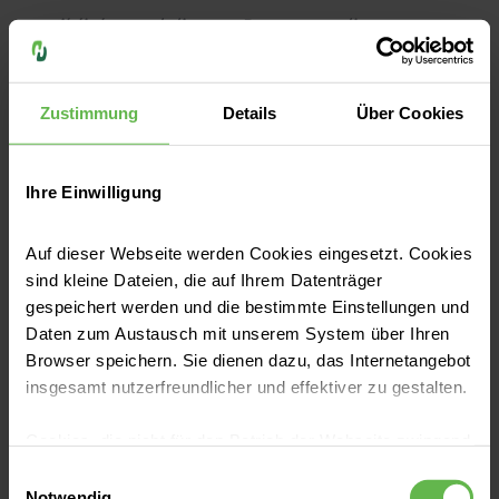
weibliche und diverse Personen, die
ausdrücklich mitgemeint sind.
Zustimmung
Details
Über Cookies
Teilen
Ihre Einwilligung
Auf dieser Webseite werden Cookies eingesetzt. Cookies
sind kleine Dateien, die auf Ihrem Datenträger
gespeichert werden und die bestimmte Einstellungen und
Andere Themen
Daten zum Austausch mit unserem System über Ihren
Browser speichern. Sie dienen dazu, das Internetangebot
Weitere Themen
insgesamt nutzerfreundlicher und effektiver zu gestalten.
Cookies, die nicht für den Betrieb der Webseite zwingend
notwendig sind, dürfen nur mit Ihrer Einwilligung
Einwilligungsauswahl
Das könnte Sie noch interessieren
eingesetzt werden.
Notwendig