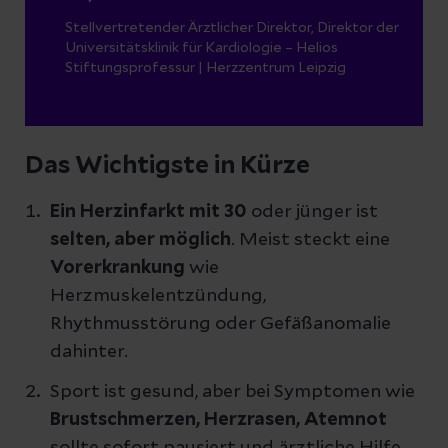
Stellvertretender Ärztlicher Direktor, Direktor der
Universitätsklinik für Kardiologie – Helios
Stiftungsprofessur | Herzzentrum Leipzig
Das Wichtigste in Kürze
Ein Herzinfarkt
mit 30
oder jünger ist
selten, aber möglich
. Meist steckt eine
Vorerkrankung
wie
Herzmuskelentzündung,
Rhythmusstörung oder Gefäßanomalie
dahinter.
Sport ist gesund, aber bei Symptomen wie
Brustschmerzen, Herzrasen, Atemnot
sollte sofort pausiert und ärztliche Hilfe