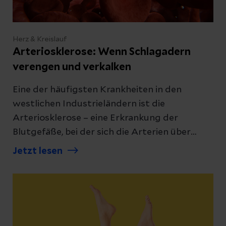
Herz & Kreislauf
Arteriosklerose: Wenn Schlagadern
verengen und verkalken
Eine der häufigsten Krankheiten in den
westlichen Industrieländern ist die
Arteriosklerose – eine Erkrankung der
Blutgefäße, bei der sich die Arterien über
Jahre verändern, verengen und an Elastizität
Jetzt lesen
verlieren. Umgangssprachlich ist oft von
„verkalkten“ oder „verhärteten“ Schlagadern
die Rede. Wie hoch ist Ihr Risiko, zu erkranken
und wie wird Arteriosklerose behandelt?