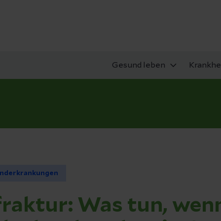
Gesund leben
Krankhe
nderkrankungen
raktur: Was tun, wen