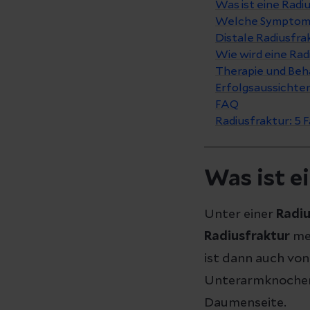
Was ist eine Radi
Welche Symptome
Distale Radiusfra
Wie wird eine Rad
Therapie und Beh
Erfolgsaussichten
FAQ
Radiusfraktur: 5
Was ist e
Unter einer
Radi
Radiusfraktur
me
ist dann auch von
Unterarmknochen,
Daumenseite.