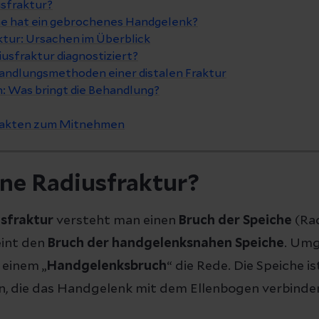
usfraktur?
 hat ein gebrochenes Handgelenk?
ktur: Ursachen im Überblick
iusfraktur diagnostiziert?
andlungsmethoden einer distalen Fraktur
: Was bringt die Behandlung?
 Fakten zum Mitnehmen
ine Radiusfraktur?
usfraktur
versteht man einen
Bruch der Speiche
(Rad
int den
Bruch der handgelenksnahen Speiche
. Umg
 einem „
Handgelenksbruch
“ die Rede. Die Speiche is
 die das Handgelenk mit dem Ellenbogen verbinden. 