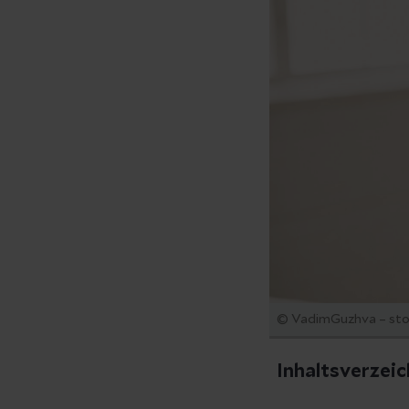
© VadimGuzhva – st
Inhaltsverzeic