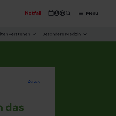
Notfall
Menü
iten verstehen
Besondere Medizin
Zurück
n das