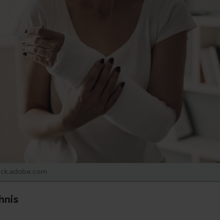
ock.adobe.com
hnis