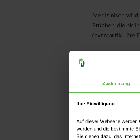
Medizinisch wird
Brüchen, die bis 
(extraartikuläre 
Betroffen von ein
Bei Kindern, Juge
und/oder erhöhte
Zustimmung
häufiger Männer. 
entscheidende Rol
Ihre Einwilligung
In Deutschland e
Auf dieser Webseite werden C
etwa einem Bruch 
werden und die bestimmte E
ihrer Tragweite i
Sie dienen dazu, das Interne