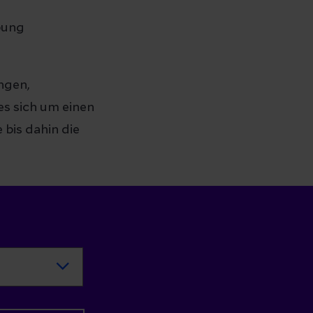
bung
ngen,
es sich um einen
 bis dahin die