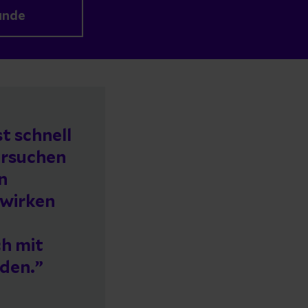
unde
st schnell
ersuchen
n
 wirken
ch mit
nden.