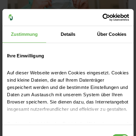
Zustimmung
Details
Über Cookies
Dr. Andreas Werner im Sport-OP
Ihre Einwilligung
Ihre Station
Auf dieser Webseite werden Cookies eingesetzt. Cookies
sind kleine Dateien, die auf Ihrem Datenträger
Auf der Station 4 liegt ein
gespeichert werden und die bestimmte Einstellungen und
besonderer
Daten zum Austausch mit unserem System über Ihren
Browser speichern. Sie dienen dazu, das Internetangebot
Behandlungsschwerpunkt in der
insgesamt nutzerfreundlicher und effektiver zu gestalten.
Sportorthopädie. Die individuelle
Cookies, die nicht für den Betrieb der Webseite zwingend
Therapie von
notwendig sind, dürfen nur mit Ihrer Einwilligung
Einwilligungsauswahl