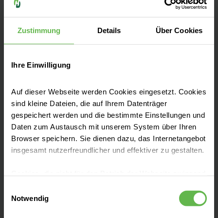
Zustimmung
Details
Über Cookies
Leistungen finden
Ihre Einwilligung
Auf dieser Webseite werden Cookies eingesetzt. Cookies
Anfahrt & Parken
sind kleine Dateien, die auf Ihrem Datenträger
gespeichert werden und die bestimmte Einstellungen und
Daten zum Austausch mit unserem System über Ihren
Besucherinformationen
Browser speichern. Sie dienen dazu, das Internetangebot
insgesamt nutzerfreundlicher und effektiver zu gestalten.
Veranstaltungen
Cookies, die nicht für den Betrieb der Webseite zwingend
notwendig sind, dürfen nur mit Ihrer Einwilligung
Einwilligungsauswahl
eingesetzt werden.
Notwendig