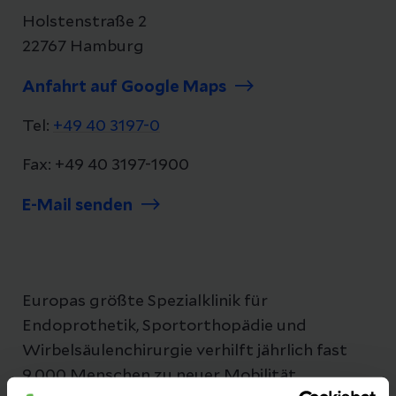
Holstenstraße 2
22767 Hamburg
Anfahrt auf Google Maps
Tel:
+49 40 3197-0
Fax: +49 40 3197-1900
E-Mail senden
Europas größte Spezialklinik für
Endoprothetik, Sportorthopädie und
Wirbelsäulenchirurgie verhilft jährlich fast
9.000 Menschen zu neuer Mobilität.