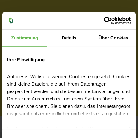
Zimmerwahl
Zustimmung
Details
Über Cookies
Arztwahl
Ihre Einwilligung
Auf dieser Webseite werden Cookies eingesetzt. Cookies
Privatklinik
sind kleine Dateien, die auf Ihrem Datenträger
gespeichert werden und die bestimmte Einstellungen und
Daten zum Austausch mit unserem System über Ihren
Browser speichern. Sie dienen dazu, das Internetangebot
insgesamt nutzerfreundlicher und effektiver zu gestalten.
Cookies, die nicht für den Betrieb der Webseite zwingend
notwendig sind, dürfen nur mit Ihrer Einwilligung
Einwilligungsauswahl