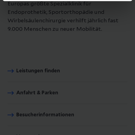
Europas größte Spezialklinik für
Endoprothetik, Sportorthopädie und
Wirbelsäulenchirurgie verhilft jährlich fast
9.000 Menschen zu neuer Mobilität.
Leistungen finden
Anfahrt & Parken
Besucherinformationen