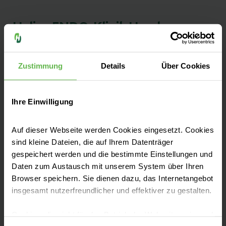
Helios ENDO-Klinik Hamburg
Kontakt
Zustimmung
Details
Über Cookies
Holstenstraße 2
22767 Hamburg
Ihre Einwilligung
Anfahrt auf Google Maps
Auf dieser Webseite werden Cookies eingesetzt. Cookies
Tel:
+49 40 3197-0
sind kleine Dateien, die auf Ihrem Datenträger
gespeichert werden und die bestimmte Einstellungen und
Fax: +49 40 3197-1900
Daten zum Austausch mit unserem System über Ihren
Browser speichern. Sie dienen dazu, das Internetangebot
E-Mail senden
insgesamt nutzerfreundlicher und effektiver zu gestalten.
Cookies, die nicht für den Betrieb der Webseite zwingend