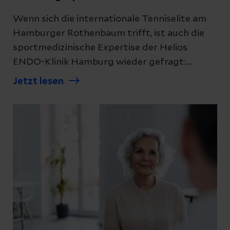
Wenn sich die internationale Tenniselite am
Hamburger Rothenbaum trifft, ist auch die
sportmedizinische Expertise der Helios
ENDO-Klinik Hamburg wieder gefragt:
Gemeinsam mit einem erfahrenen Ärzteteam
Jetzt lesen
begleitet die Spezialklinik auch 2026 die
Bitpanda Hamburg Open und übernimmt die
medizinische Betreuung des ATP-Turniers
direkt vor Ort. Die Verbindung von
Spitzenmedizin und Spitzensport passt dabei
auch zum Jubiläumsjahr der Klinik: Die Helios
ENDO-Klinik Hamburg feiert 2026 ihr 50-
jähriges Bestehen und blickt auf fünf
Jahrzehnte Spezialisierung in Orthopädie,
Endoprothetik und Sportmedizin zurück.