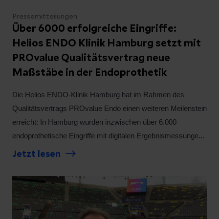
Pressemitteilungen
Über 6000 erfolgreiche Eingriffe:
Helios ENDO Klinik Hamburg setzt mit
PROvalue Qualitätsvertrag neue
Maßstäbe in der Endoprothetik
Die Helios ENDO-Klinik Hamburg hat im Rahmen des
Qualitätsvertrags PROvalue Endo einen weiteren Meilenstein
erreicht: In Hamburg wurden inzwischen über 6.000
endoprothetische Eingriffe mit digitalen Ergebnismessungen
aus Patientensicht begleitet. Damit zählt der Standort zu den
Jetzt lesen
führenden Einrichtungen in Europa, die Patient-Reported
Outcome Measures (PROMs) systematisch in die
Routineversorgung und in ergebnisorientierte
Vergütungsmodelle im Sinne von Value-Based Healthcare
integrieren.