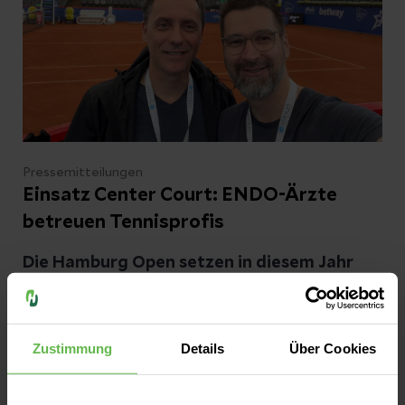
Pressemitteilungen
Einsatz Center Court: ENDO-Ärzte
betreuen Tennisprofis
Die Hamburg Open setzen in diesem Jahr
erneut auf die Helios ENDO-Klinik als
sportmedizinischen Partner. Das Team wird
geleitet von den Hamburger Orthopäden
Zustimmung
Details
Über Cookies
Dr. Volker Carrero und Dr. Bastian
Jetzt lesen
Toussaint. Eine Woche lang – vom 17. bis