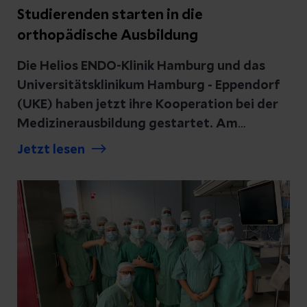
Studierenden starten in die
orthopädische Ausbildung
Die Helios ENDO-Klinik Hamburg und das
Universitätsklinikum Hamburg - Eppendorf
(UKE) haben jetzt ihre Kooperation bei der
Medizinerausbildung gestartet. Am
Montag, den 7. April 2025, kamen die ersten
Jetzt lesen
20 Studierenden der Medizinischen Fakultät
der Universität Hamburg in die Spezialklinik
für Gelenk- und Wirbelsäulenchirurgie, um
dort ihre klinische Ausbildung im Fach
Orthopädie zu starten.