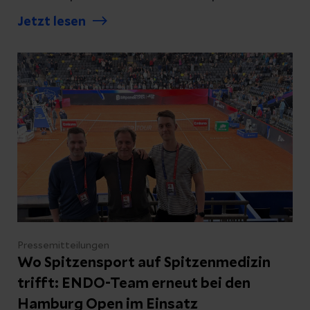
Endoprothetik. Hinter dieser Zahl stehen
Jetzt lesen
nicht nur jahrzehntelange Erfahrung,
medizinische Spitzenqualität und
internationale Expertise, sondern vor allem
tausende persönliche Geschichten von
Menschen, die durch moderne
Gelenkersatzmedizin Lebensqualität und
Mobilität zurückgewinnen konnten. Eine
dieser Geschichten ist die von Siegfried
Rohde, der nach Jahren starker
Einschränkungen nun wieder voller
Zuversicht nach vorne blickt.
Pressemitteilungen
Wo Spitzensport auf Spitzenmedizin
trifft: ENDO-Team erneut bei den
Hamburg Open im Einsatz