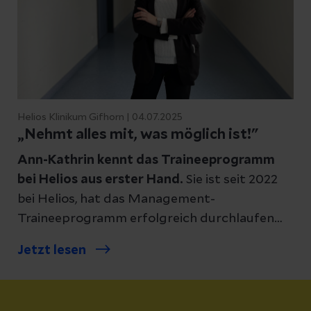
Helios Klinikum Gifhorn | 04.07.2025
„Nehmt alles mit, was möglich ist!"
Ann-Kathrin kennt das Traineeprogramm
bei Helios aus erster Hand.
Sie ist seit 2022
bei Helios, hat das Management-
Traineeprogramm erfolgreich durchlaufen
und arbeitet heute als Junior Managerin
Jetzt lesen
Krankenhaus am Helios Klinikum Gifhorn. Bei
Leadership in Progress
spricht sie über ihren
Arbeitsalltag, spannende Erfahrungen und