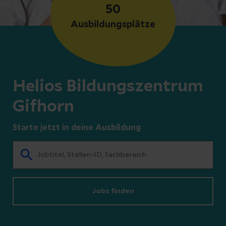
50
Ausbildungsplätze
Helios Bildungszentrum
Gifhorn
Starte jetzt in deine Ausbildung
Jobs finden