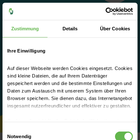
Das Team des Bildungszentrum
Zustimmung
Details
Über Cookies
Neben diesem erfahrenen Team an
Pflegepädagogen sorgt ein Pool an internen
Ihre Einwilligung
und externen Fachdozenten mit erfahrenen
Praxisanleitern für das erforderliche
Handwerkzeug, dass die jungen Pflegekräfte
Auf dieser Webseite werden Cookies eingesetzt. Cookies
für ihren späteren Beruf benötigen.
sind kleine Dateien, die auf Ihrem Datenträger
gespeichert werden und die bestimmte Einstellungen und
Daten zum Austausch mit unserem System über Ihren
Mehr erfahren
Browser speichern. Sie dienen dazu, das Internetangebot
insgesamt nutzerfreundlicher und effektiver zu gestalten.
Cookies, die nicht für den Betrieb der Webseite zwingend
notwendig sind, dürfen nur mit Ihrer Einwilligung
Einwilligungsauswahl
eingesetzt werden.
Notwendig