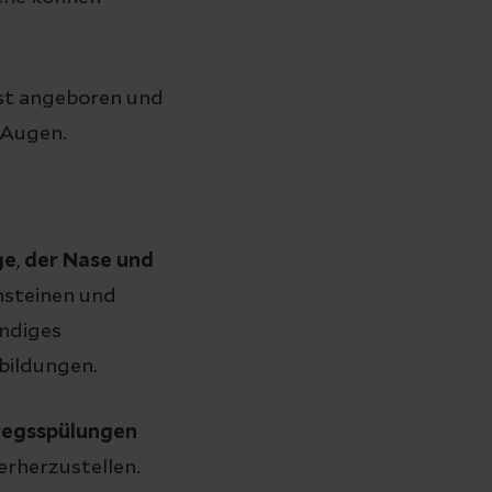
ist angeboren und
 Augen.
ge
,
der Nase
und
nsteinen und
ändiges
bildungen.
egsspülungen
rherzustellen.