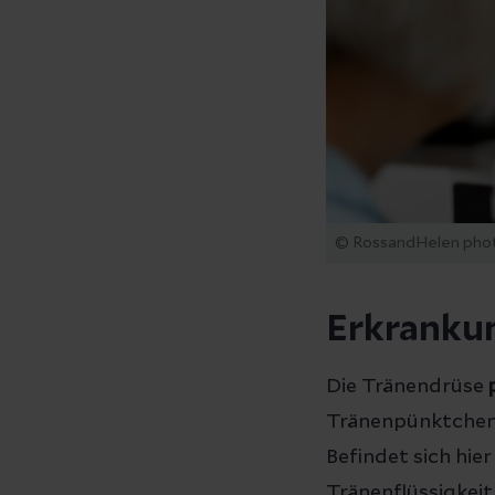
© RossandHelen pho
Erkranku
Die Tränendrüse
Tränenpünktchen 
Befindet sich hier
Tränenflüssigkeit