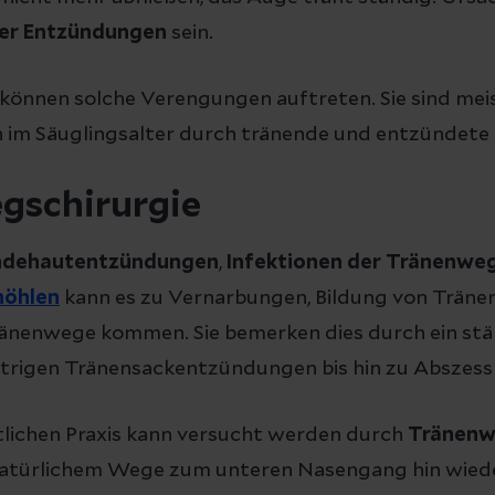
er Entzündungen
sein.
 können solche Verengungen auftreten. Sie sind me
n im Säuglingsalter durch tränende und entzündete
gschirurgie
ndehautentzündungen
,
Infektionen der Tränenwe
höhlen
kann es zu Vernarbungen, Bildung von Träne
ränenwege kommen. Sie bemerken dies durch ein st
eitrigen Tränensackentzündungen bis hin zu Abszess
tlichen Praxis kann versucht werden durch
Tränenw
natürlichem Wege zum unteren Nasengang hin wiede