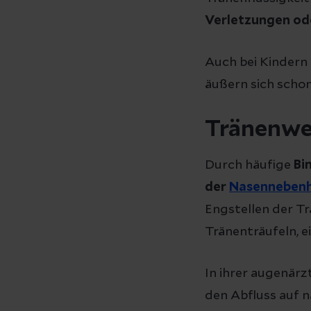
Verletzungen od
Auch bei Kindern
äußern sich scho
Tränenwe
Durch häufige
Bi
der
Nasenneben
Engstellen der T
Tränenträufeln, 
In ihrer augenärz
den Abfluss auf 