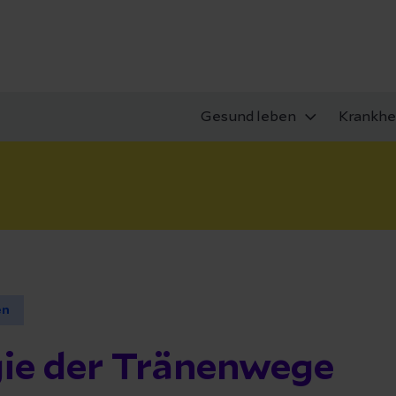
Gesund leben
Krankhe
en
gie der Tränenwege