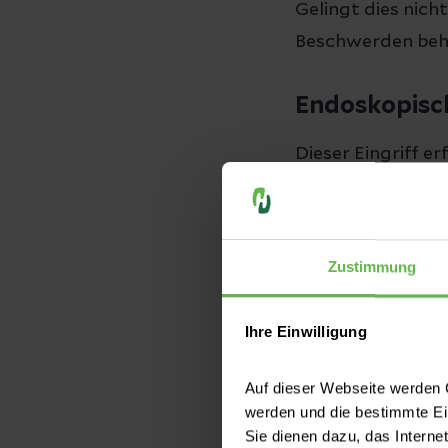
Gelingt dies nich
Beschwerden beh
Endoskopisc
Dieser Eingriff er
durch die Nase h
Tränensack hin g
dünnen Silikondr
Zustimmung
Narben im Gesich
Ihre Einwilligung
Der stationäre Au
Nasenschleimha
Auf dieser Webseite werden C
sollten sich ansch
werden und die bestimmte E
Sie dienen dazu, das Interne