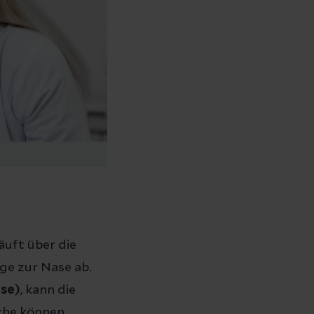
läuft über die
e zur Nase ab.
se)
, kann die
ache können