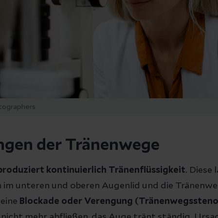
tographers
ngen der Tränenwege
produziert kontinuierlich Tränenflüssigkeit
. Diese 
im unteren und oberen Augenlid und die Tränenweg
 eine
Blockade oder Verengung (Tränenwegssteno
 nicht mehr abfließen, das Auge tränt ständig. Urs