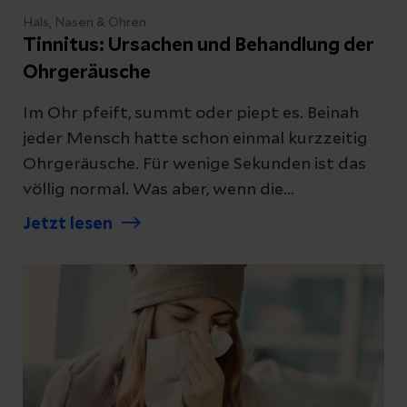
Hals, Nasen & Ohren
Tinnitus: Ursachen und Behandlung der
Ohrgeräusche
Im Ohr pfeift, summt oder piept es. Beinah
jeder Mensch hatte schon einmal kurzzeitig
Ohrgeräusche. Für wenige Sekunden ist das
völlig normal. Was aber, wenn die
Ohrgeräusche anhaltend oder immer wieder
Jetzt lesen
über einen längeren Zeitraum auftreten? Ein
Facharzt für Hals-Nasen-Ohren-Heilkunde
(HNO) spricht über Tinnitus.