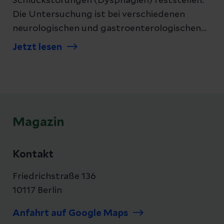
Schluckstörungen (Dysphagien) feststellen.
Die Untersuchung ist bei verschiedenen
neurologischen und gastroenterologischen
Erkrankungen sinnvoll und teilweise sogar
Jetzt lesen
notwendig. Erfahren Sie mehr über ihren
Einsatz.
Magazin
Kontakt
Friedrichstraße 136
10117 Berlin
Anfahrt auf Google Maps