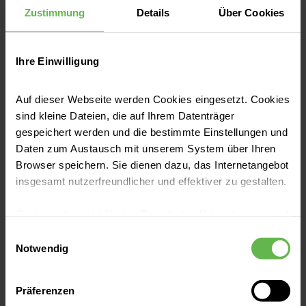
Zustimmung
Details
Über Cookies
Ihre Einwilligung
Auf dieser Webseite werden Cookies eingesetzt. Cookies
sind kleine Dateien, die auf Ihrem Datenträger
gespeichert werden und die bestimmte Einstellungen und
Daten zum Austausch mit unserem System über Ihren
Hals, Nasen & Ohren
Browser speichern. Sie dienen dazu, das Internetangebot
Wie kommt es zu Lippen-Kiefer-
insgesamt nutzerfreundlicher und effektiver zu gestalten.
Gaumenspalten?
Cookies, die nicht für den Betrieb der Webseite zwingend
Bei Spaltfehlbildungen am Mund sind die
notwendig sind, dürfen nur mit Ihrer Einwilligung
Einwilligungsauswahl
Lippe, der Kiefer und/oder der Gaumen nicht
eingesetzt werden.
Notwendig
vollständig verschlossen. Erfahren Sie hier,
woher die Fehlbildung kommt, wann und wie
Es steht Ihnen frei, unsere Seite mit nur den notwendigen
Präferenzen
sie behandelt werden sollte.
Cookies zu benutzen, eine individuelle Auswahl
Jetzt lesen