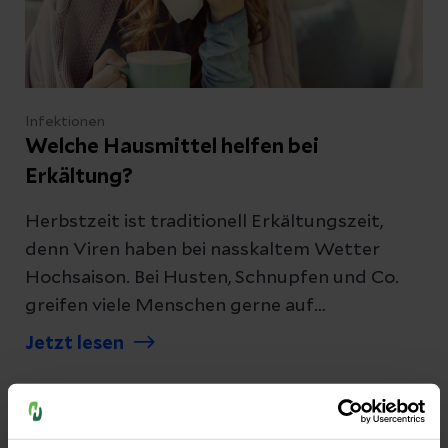
Infektionen
Welche Hausmittel helfen bei
Erkältung?
Herbstzeit ist traditionell Erkältungszeit,
denn Viren haben bei nasskaltem Wetter
Hochsaison. Bei Husten, Schnupfen und Co.
greifen viele Menschen gerne auf
altbewährte Hausmittel zurück. Doch hilft
Jetzt lesen
Hühnersuppe wirklich bei Infekten? Kann
heiße Milch mit Honig die Stimme
zurückholen? Wir stellen die Ratschläge aus
der Hausapotheke auf den Prüfstand.