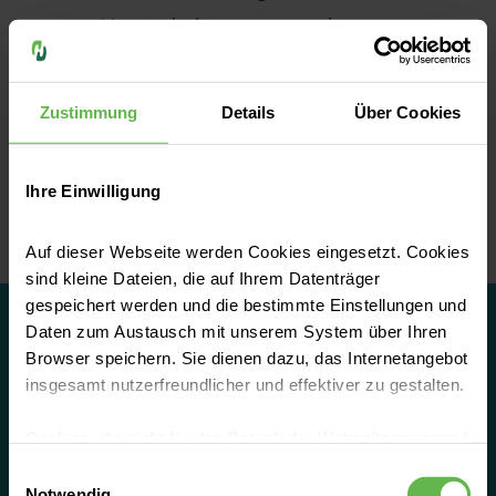
queren Hautschnitt von etwa einem
Zentimeter im Bereich der
Hohlhandbeugefalte wird das verengte
Zustimmung
Details
Über Cookies
Ringband in gespalten. Dadurch weitet es
sich und entlastet die Sehne. Bei Bedarf wird
Ihre Einwilligung
entzündetes Sehnengleitgewebe direkt
entfernt“, sagt Dr. Uwe-Jens Teßmann.
Auf dieser Webseite werden Cookies eingesetzt. Cookies
sind kleine Dateien, die auf Ihrem Datenträger
gespeichert werden und die bestimmte Einstellungen und
Daten zum Austausch mit unserem System über Ihren
Browser speichern. Sie dienen dazu, das Internetangebot
insgesamt nutzerfreundlicher und effektiver zu gestalten.
Cookies, die nicht für den Betrieb der Webseite zwingend
notwendig sind, dürfen nur mit Ihrer Einwilligung
Kliniken, Arztpraxen und
Einwilligungsauswahl
eingesetzt werden.
Notwendig