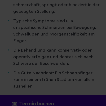
schmerzhaft, springt oder blockiert in der
Fingers.
gebeugten Stellung.
Typische Symptome sind u. a.
Eine frühzeitige Therapie kann
unspezifische Schmerzen bei Bewegung,
chronischen Beschwerden vorbeugen.
Schwellugen und Morgensteifigkeit am
Finger.
Die Behandlung kann konservativ oder
operativ erfolgen und richtet sich nach
Schwere der Beschwerden.
Die Gute Nachricht: Ein Schnappfinger
kann in einem frühen Stadium von allein
ausheilen.
Termin buchen