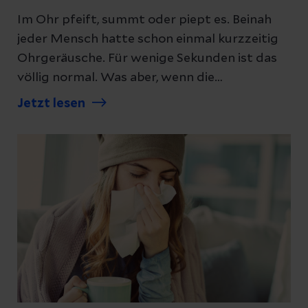
Im Ohr pfeift, summt oder piept es. Beinah
jeder Mensch hatte schon einmal kurzzeitig
Ohrgeräusche. Für wenige Sekunden ist das
völlig normal. Was aber, wenn die
Ohrgeräusche anhaltend oder immer wieder
Jetzt lesen
über einen längeren Zeitraum auftreten? Ein
Facharzt für Hals-Nasen-Ohren-Heilkunde
(HNO) spricht über Tinnitus.