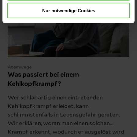
Nur notwendige Cookies
Atemwege
Was passiert bei einem
Kehlkopfkrampf?
Wer schlagartig einen eintretenden
Kehlkopfkrampf erleidet, kann
schlimmstenfalls in Lebensgefahr geraten.
Wir erklären, woran man einen solchen
Krampf erkennt, wodurch er ausgelöst wird