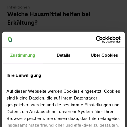
Infektionen
Welche Hausmittel helfen bei
Erkältung?
Herbstzeit ist traditionell Erkältungszeit,
denn Viren haben bei nasskaltem Wetter
Hochsaison. Bei Husten, Schnupfen und Co.
Zustimmung
Details
Über Cookies
greifen viele Menschen gerne auf
altbewährte Hausmittel zurück. Doch hilft
Jetzt lesen
Ihre Einwilligung
Hühnersuppe wirklich bei Infekten? Kann
heiße Milch mit Honig die Stimme
Auf dieser Webseite werden Cookies eingesetzt. Cookies
zurückholen? Wir stellen die Ratschläge aus
sind kleine Dateien, die auf Ihrem Datenträger
der Hausapotheke auf den Prüfstand.
gespeichert werden und die bestimmte Einstellungen und
Daten zum Austausch mit unserem System über Ihren
Browser speichern. Sie dienen dazu, das Internetangebot
insgesamt nutzerfreundlicher und effektiver zu gestalten.