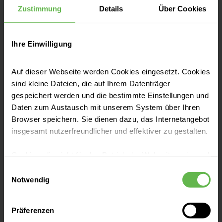
Zustimmung
Details
Über Cookies
Ihre Einwilligung
Leistungen finden
Auf dieser Webseite werden Cookies eingesetzt. Cookies
sind kleine Dateien, die auf Ihrem Datenträger
Bei uns arbeiten
gespeichert werden und die bestimmte Einstellungen und
Daten zum Austausch mit unserem System über Ihren
Browser speichern. Sie dienen dazu, das Internetangebot
Allgemeine Infos
insgesamt nutzerfreundlicher und effektiver zu gestalten.
Cookies, die nicht für den Betrieb der Webseite zwingend
Presse und Aktuelles
notwendig sind, dürfen nur mit Ihrer Einwilligung
Einwilligungsauswahl
eingesetzt werden.
Notwendig
Veranstaltungen
Es steht Ihnen frei, unsere Seite mit nur den notwendigen
Präferenzen
Cookies zu benutzen, eine individuelle Auswahl