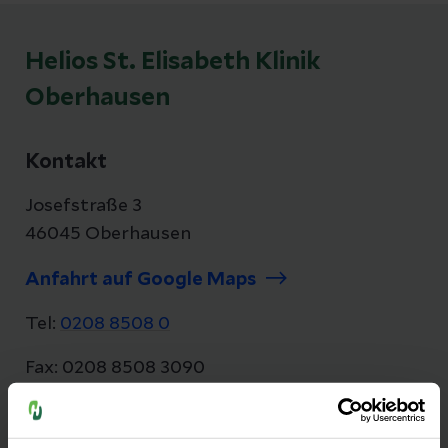
Helios St. Elisabeth Klinik
Oberhausen
Kontakt
Josefstraße 3
46045 Oberhausen
Anfahrt auf Google Maps
Tel:
0208 8508 0
Fax: 0208 8508 3090
E-Mail senden