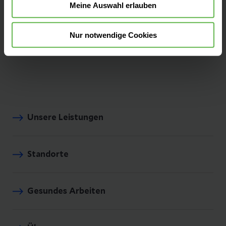
Erfahrene und interdisziplinäre Teams bieten
Meine Auswahl erlauben
umfassende Beratung aus einer Hand und
praxisgerechte Betreuung - mit der Helios
Nur notwendige Cookies
Arbeitsmedizin.
Unsere Leistungen
Standorte
Gesundes Arbeiten