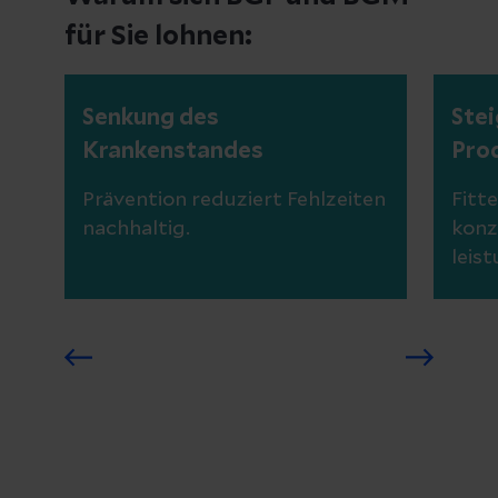
für Sie lohnen:
Senkung des
Ste
Krankenstandes
Prod
Prävention reduziert Fehlzeiten
Fitt
nachhaltig.
konz
leis