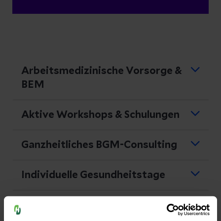
Arbeitsmedizinische Vorsorge &
BEM
Aktive Workshops & Schulungen
Aktive Workshops
sind eine dynamische
Ganzheitliches BGM-Consulting
und wirksame Methode, um die
Gesundheit und das Wohlbefinden Ihrer
Individuelle Gesundheitstage
Mitarbeitenden zu fördern.
Unsere praxisorientierten und
Mentale Resilienz und
interaktiven Ansätze beziehen alle
Achtsamkeit