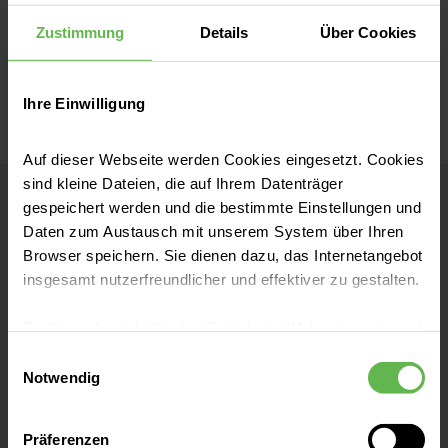
Teilnehmenden
aktiv
ein, erweitern ihr
Wissen
und machen zudem noch Spaß.
Zustimmung
Details
Über Cookies
Präventive Check-Ups &
Screening
Ihre Einwilligung
Lernen Sie unsere vielfältigen Workshops
kennen, die wir bereits zusammen in
Auf dieser Webseite werden Cookies eingesetzt. Cookies
anderen Unternehmen erfolgreich
sind kleine Dateien, die auf Ihrem Datenträger
umgesetzt haben. Kein passendes Thema
gespeichert werden und die bestimmte Einstellungen und
dabei? Kein Problem. Wir konzipieren
Daten zum Austausch mit unserem System über Ihren
Alles aus einer Hand
Browser speichern. Sie dienen dazu, das Internetangebot
einen
individuellen Workshop
für Ihr
insgesamt nutzerfreundlicher und effektiver zu gestalten.
Unternehmen – auf Wunsch auch
online
.
Unser vielseitiges Angebot umfasst neben
Cookies, die nicht für den Betrieb der Webseite zwingend
der
arbeitsmedizinischen Betreuung
auch
notwendig sind, dürfen nur mit Ihrer Einwilligung
Einwilligungsauswahl
Leistungen zur
Arbeitssicherheit und
eingesetzt werden.
Notwendig
Arbeits- und Organisationspsychologie
.
Zudem bieten wir
gesundheitsfördernde
Es steht Ihnen frei, unsere Seite mit nur den notwendigen
Präferenzen
Cookies zu benutzen, eine individuelle Auswahl