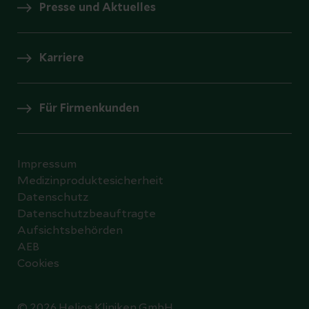
Presse und Aktuelles
Wer darf nicht geimpft
werden?
Karriere
Es gibt folgende Einschränkungen
bei einer Grippeimpfung:
Für Firmenkunden
Wer an einer akuten (fieberhaften)
Infektion leidet, sollte sich erst im
Anschluss impfen lassen
Impressum
Bei einer Allergie gegen einen der
Medizinproduktesicherheit
Impfbestandteile, etwa Hühnereiweiß,
Datenschutz
müssen Sie Ihren Arzt informieren.
Datenschutzbeauftragte
Aufsichtsbehörden
Hier kann ggfls. auf eine Alternative
AEB
zurückgegriffen werden
Cookies
Bei Lebendimpfstoff (Nasenspray) für
Kinder und Jugendliche sollte keine
© 2026 Helios Kliniken GmbH