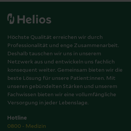
unter starken Schmerzen am
ganzen Körper, bei der Erkältung pocht
es meist nur im Kopf oder die Glieder
schmerzen leicht.
Höchste Qualität erreichen wir durch
Wer sollte sich impfen lassen?
Professionalität und enge Zusammenarbeit.
Deshalb tauschen wir uns in unserem
Empfohlen wird es für folgende
Netzwerk aus und entwickeln uns fachlich
Risikogruppen:
konsequent weiter. Gemeinsam bieten wir die
Menschen über 60 Jahre
beste Lösung für unsere Patient:innen. Mit
Kinder, Jugendliche und Erwachsene
unseren gebündelten Stärken und unserem
mit erhöhter gesundheitlicher
Fachwissen bieten wir eine vollumfängliche
Gefährdung durch eine
Versorgung in jeder Lebenslage.
Grunderkrankungen wie etwa
Asthma, Herz- und
Hotline
Kreislaufkrankheiten oder Diabetes
0800 - Medizin