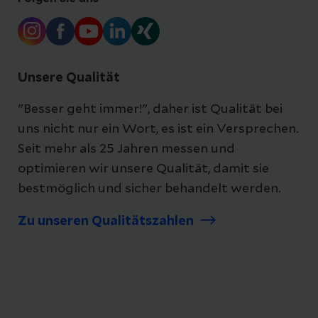
auf während sich eine Erkältung langsam
anpirscht.
Fieber
Das Fieber steigt bei einer Grippe stärker
Unsere Qualität
an und kann sogar die 40 Grad-Marke
knacken, während man bei einer
"Besser geht immer!", daher ist Qualität bei
Erkältung häufig eine normal oder nur
uns nicht nur ein Wort, es ist ein Versprechen.
eine leicht erhöhte Temperatur aufweist.
Seit mehr als 25 Jahren messen und
Husten
optimieren wir unsere Qualität, damit sie
Bei einer Grippe häufig eher trocken mit
bestmöglich und sicher behandelt werden.
schmerzendem Brustkorb, bei einer
Erkältung eher schleimig und
Zu unseren Qualitätszahlen
schmerzfrei, da die Erreger häufig nur die
oberen Atemwege beeinträchtigen.
Gliederschmerzen
Bei einer Grippe leiden Betroffene häufig