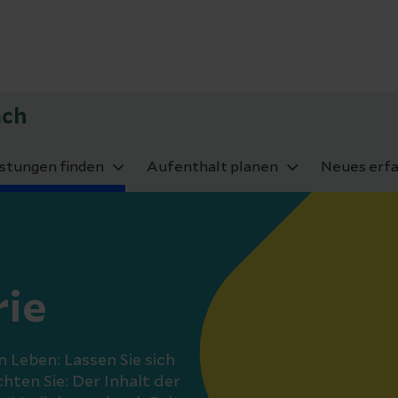
ach
istungen finden
Aufenthalt planen
Neues erf
rie
 Leben: Lassen Sie sich
hten Sie: Der Inhalt der