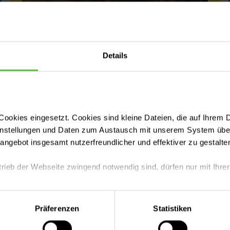
Jule Großmann
Details
29.07.2026
ookies eingesetzt. Cookies sind kleine Dateien, die auf Ihrem 
instellungen und Daten zum Austausch mit unserem System über
tangebot insgesamt nutzerfreundlicher und effektiver zu gestalte
trieb der Webseite zwingend notwendig sind, dürfen nur mit Ihrer
eite mit nur den notwendigen Cookies zu benutzen, eine individue
Präferenzen
Statistiken
 treffen oder durch Auswahl von „Alle Cookies akzeptieren“ in 
ntscheidung können Sie jederzeit ändern oder widerrufen.