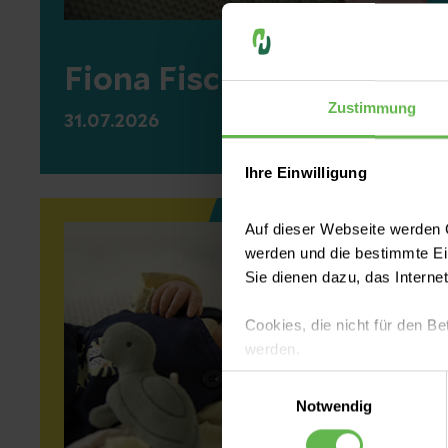
Fiona Fischer
Zustimmung
31.07.2026
Ihre Einwilligung
Auf dieser Webseite werden C
werden und die bestimmte E
Sie dienen dazu, das Interne
Cookies, die nicht für den Be
werden.
Einwilligungsauswahl
Es steht Ihnen frei, unsere S
Notwendig
nicht notwendigen Cookies zu
einzuwilligen. Ihre Auswahle