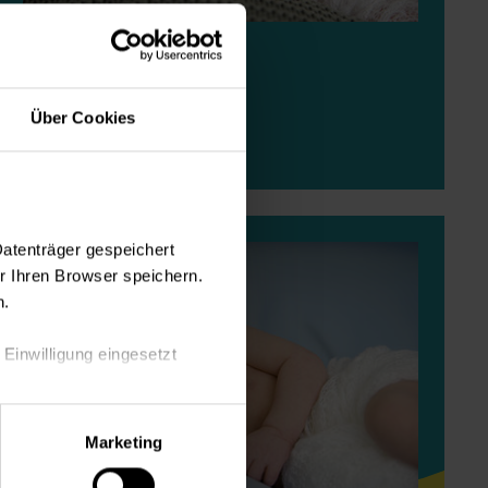
Odin Gurr
Über Cookies
28.07.2026
Datenträger gespeichert
 Ihren Browser speichern.
n.
 Einwilligung eingesetzt
lle Auswahl hinsichtlich der
Marketing
die Verwendung aller Cookies