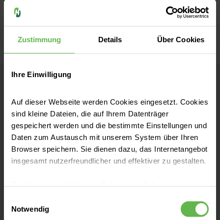
Zustimmung
Details
Über Cookies
Ihre Einwilligung
Helios Frankenwaldklinik Kronach
Auf dieser Webseite werden Cookies eingesetzt. Cookies
sind kleine Dateien, die auf Ihrem Datenträger
Kontakt
gespeichert werden und die bestimmte Einstellungen und
Daten zum Austausch mit unserem System über Ihren
Friesener Straße 41
Browser speichern. Sie dienen dazu, das Internetangebot
96317 Kronach
insgesamt nutzerfreundlicher und effektiver zu gestalten.
Anfahrt auf Google Maps
Cookies, die nicht für den Betrieb der Webseite zwingend
notwendig sind, dürfen nur mit Ihrer Einwilligung
Einwilligungsauswahl
eingesetzt werden.
Notwendig