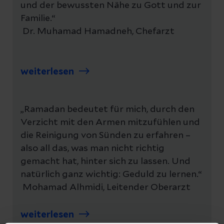
und der bewussten Nähe zu Gott und zur
Familie.“
Dr. Muhamad Hamadneh, Chefarzt
weiterlesen
„Ramadan bedeutet für mich, durch den
Verzicht mit den Armen mitzufühlen und
die Reinigung von Sünden zu erfahren –
also all das, was man nicht richtig
gemacht hat, hinter sich zu lassen. Und
natürlich ganz wichtig: Geduld zu lernen.“
Mohamad Alhmidi, Leitender Oberarzt
weiterlesen