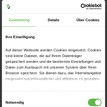
hier entlang
Zustimmung
Details
Über Cookies
Du möchtest noch mehr über Jordanien
Ihre Einwilligung
erfahren? Dann lade Dir hier unseren Flyer
herunter.
Auf dieser Webseite werden Cookies eingesetzt. Cookies
sind kleine Dateien, die auf Ihrem Datenträger
gespeichert werden und die bestimmte Einstellungen und
Daten zum Austausch mit unserem System über Ihren
Interkulturelles Jahr -
Browser speichern. Sie dienen dazu, das Internetangebot
Jordanien
insgesamt nutzerfreundlicher und effektiver zu gestalten.
Cookies, die nicht für den Betrieb der Webseite zwingend
Flyer
notwendig sind, dürfen nur mit Ihrer Einwilligung
Einwilligungsauswahl
PDF
|
5 MB
eingesetzt werden.
Notwendig