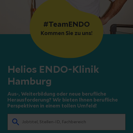
#TeamENDO
Kommen Sie zu uns!
Helios ENDO-Klinik
Hamburg
Aus-, Weiterbildung oder neue berufliche
Herausforderung? Wir bieten Ihnen berufliche
Perspektiven in einem tollen Umfeld!