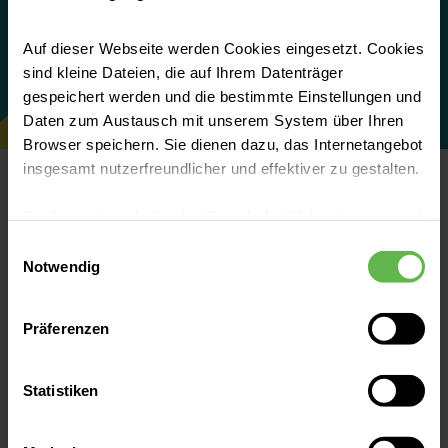
Jetzt online bewerben
Auf dieser Webseite werden Cookies eingesetzt. Cookies
sind kleine Dateien, die auf Ihrem Datenträger
gespeichert werden und die bestimmte Einstellungen und
Daten zum Austausch mit unserem System über Ihren
Browser speichern. Sie dienen dazu, das Internetangebot
insgesamt nutzerfreundlicher und effektiver zu gestalten.
Cookies, die nicht für den Betrieb der Webseite zwingend
notwendig sind, dürfen nur mit Ihrer Einwilligung
Einwilligungsauswahl
eingesetzt werden.
Duales Pflegestudium an der HAW-
Notwendig
Hamburg
Es steht Ihnen frei, unsere Seite mit nur den notwendigen
Präferenzen
Cookies zu benutzen, eine individuelle Auswahl
Du willst Theorie und Praxis. Du
hinsichtlich der nicht notwendigen Cookies zu treffen
interessierst dich für wissenschaftliche
oder durch Auswahl von „Alle Cookies akzeptieren“ in die
Statistiken
Erkenntnisse und Pflegeforschung. Dann
Verwendung aller Cookies einzuwilligen. Ihre
bietet Dir der Studiengang Pflege genau
Auswahlentscheidung können Sie jederzeit ändern oder
das Richtige: das akademische Studium