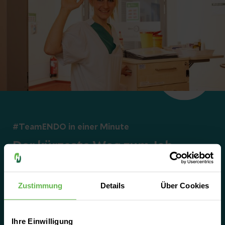
#TeamENDO in einer Minute
Der kürzeste Weg zum Job
Über unsere Online-Expressbewerbung
kannst Du Dich direkt und unkompliziert
Zustimmung
Details
Über Cookies
bewerben. Auch Initiativbewerbungen sind
herzlich willkommen.
Ihre Einwilligung