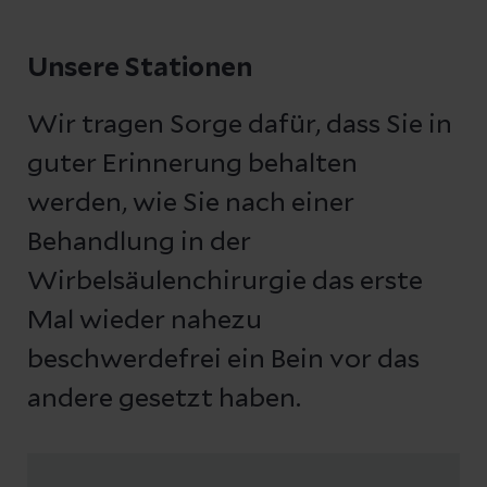
Fraktur Kyphoplastie, Elastoplastie
Unsere Stationen
Lendenwirbelsäule
Bandscheibenvorfall, auch mit
Wir tragen Sorge dafür, dass Sie in
endoskopisch-operativer Versorgung
guter Erinnerung behalten
Endoskopische Facettendenervierung
werden, wie Sie nach einer
Tumore mit Wirbelkörperersatz und
Behandlung in der
Stabilisierungen
Wirbelsäulenchirurgie das erste
Deformitäten posttraumatisch und
Mal wieder nahezu
Skoliosen bei Erwachsenen
beschwerdefrei ein Bein vor das
Anuloplastie bei
andere gesetzt haben.
Bandscheibenvorwölbungen
Fraktur Kyphoplastie, Elastoplastie