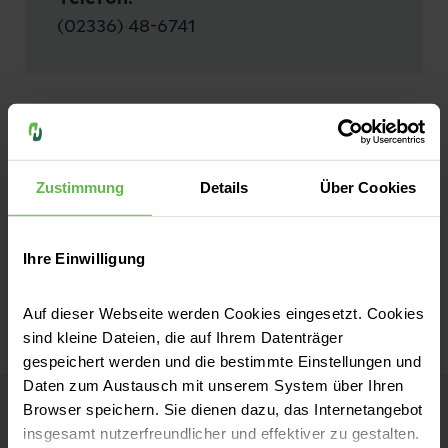
(02336) 48-6741
Versorgung akuter Querschnitt-
Syndrome bei
Fraktur
Tumor
Flyer Klinik für
Verengungen
Wirbesäulentherapie
Zustimmung
Details
Über Cookies
Massenvorfällen
PDF
|
448 KB
Ihre Einwilligung
Herunterladen
Auf dieser Webseite werden Cookies eingesetzt. Cookies
sind kleine Dateien, die auf Ihrem Datenträger
gespeichert werden und die bestimmte Einstellungen und
Daten zum Austausch mit unserem System über Ihren
Browser speichern. Sie dienen dazu, das Internetangebot
insgesamt nutzerfreundlicher und effektiver zu gestalten.
Zertifizierungen und Netzwerk