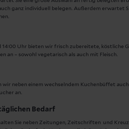
rtet Sie eine große Auswahl an fertig belegten Bröt
uch ganz individuell belegen. Außerdem erwartet S
hen.
14:00 Uhr bieten wir frisch zubereitete, köstliche 
n an – sowohl vegetarisch als auch mit Fleisch.
en wir neben einem wechselndem Kuchenbüffet auch
sucher an.
täglichen Bedarf
rhalten Sie neben Zeitungen, Zeitschriften und Kreu