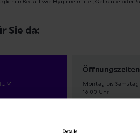
äglichen Bedarf wie Hygieneartikel, Getränke oder S
r Sie da:
Öffnungszeiten
LIUM
Montag bis Samstag 
16:00 Uhr
Sonn- und Feiertage v
17:00 Uhr
Details