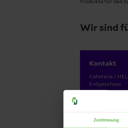
Produkte für den t
Wir sind fü
Kontakt
Cafeteria / HE
Erdgeschoss
Telefon:
(02336) 48 - 0
Zustimmung