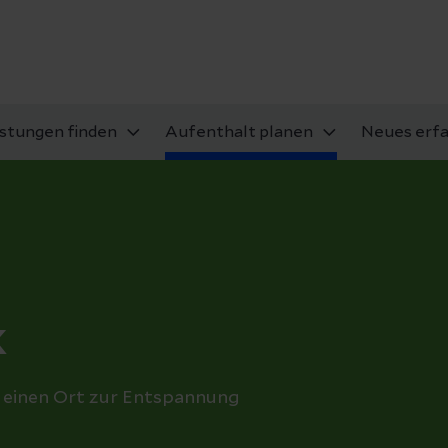
istungen finden
Aufenthalt planen
Neues erf
k
d einen Ort zur Entspannung