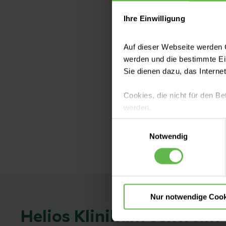
Ihre Einwilligung
Unsere Inf
Auf dieser Webseite werden C
werden und die bestimmte E
Sie möchten ein
Sie dienen dazu, das Interne
Informationen 
Cookies, die nicht für den Be
werden.
Weiterlesen
Einwilligungsauswahl
Es steht Ihnen frei, unsere S
Notwendig
nicht notwendigen Cookies zu
einzuwilligen. Ihre Auswahle
Nur notwendige Cook
Helios Klinikum Schwelm