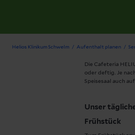
Helios Klinikum Schwelm
Aufenthalt planen
Se
Die Cafeteria HELI
oder deftig. Je nac
Speisesaal auch au
Unser täglic
Frühstück