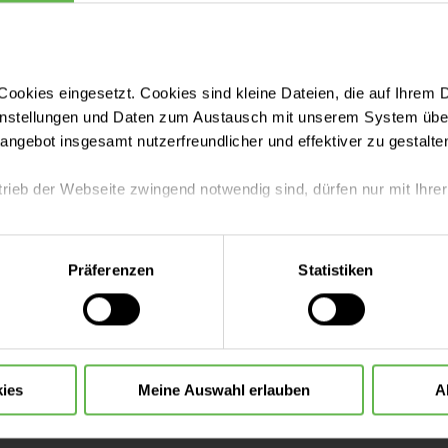
ormationen für Besucher
ookies eingesetzt. Cookies sind kleine Dateien, die auf Ihrem 
instellungen und Daten zum Austausch mit unserem System über
en unserer Patienten besuchen? Hier finden Sie wei
tangebot insgesamt nutzerfreundlicher und effektiver zu gestalte
zu Blumen, Besuchszeiten und Co.
trieb der Webseite zwingend notwendig sind, dürfen nur mit Ihrer
eite mit nur den notwendigen Cookies zu benutzen, eine individue
Präferenzen
Statistiken
 treffen oder durch Auswahl von „Alle Cookies akzeptieren“ in 
ntscheidung können Sie jederzeit ändern oder widerrufen.
ies
Meine Auswahl erlauben
A