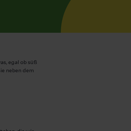
as, egal ob süß
 Sie neben dem