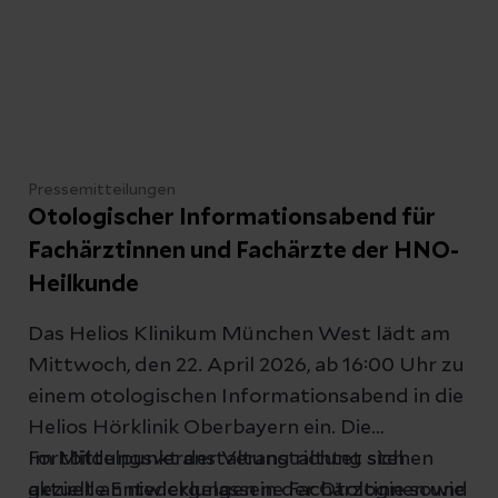
Pressemitteilungen
Otologischer Informationsabend für
Fachärztinnen und Fachärzte der HNO-
Heilkunde
Das Helios Klinikum München West lädt am
Mittwoch, den 22. April 2026, ab 16:00 Uhr zu
einem otologischen Informationsabend in die
Helios Hörklinik Oberbayern ein. Die
Fortbildungsveranstaltung richtet sich
Im Mittelpunkt der Veranstaltung stehen
gezielt an niedergelassene Fachärztinnen und
aktuelle Entwicklungen in der Otologie sowie