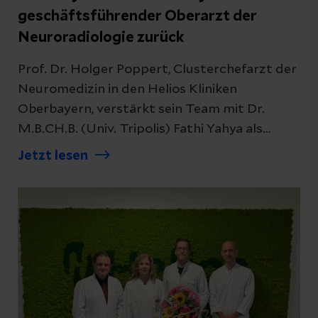
geschäftsführender Oberarzt der
Neuroradiologie zurück
Prof. Dr. Holger Poppert, Clusterchefarzt der
Neuromedizin in den Helios Kliniken
Oberbayern, verstärkt sein Team mit Dr.
M.B.CH.B. (Univ. Tripolis) Fathi Yahya als
geschäftsführenden Oberarzt in der
Jetzt lesen
Neuroradiologie. Damit wird die
standortübergreifende Zusammenarbeit
zwischen den Fachbereichen der Neurologie
und Neuroradiologie weiter ausgebaut – ein
Gewinn für die gesamte Region.