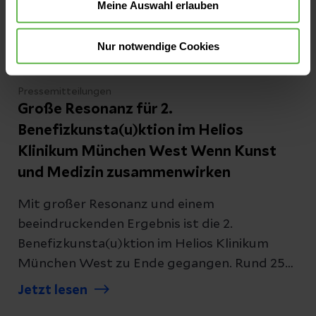
Meine Auswahl erlauben
Nur notwendige Cookies
Pressemitteilungen
Große Resonanz für 2.
Benefizkunsta(u)ktion im Helios
Klinikum München West Wenn Kunst
und Medizin zusammenwirken
Mit großer Resonanz und einem
beeindruckenden Ergebnis ist die 2.
Benefizkunsta(u)ktion im Helios Klinikum
München West zu Ende gegangen. Rund 250
Gäste folgten der Einladung zu einem
Jetzt lesen
besonderen Abend, an dem sich Kunst,