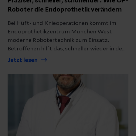
Präziser, schneller, schonender: Wie OP-
Roboter die Endoprothetik verändern
Datenschutzerklärung
zur Kenntnis genommen
Bei Hüft- und Knieoperationen kommt im
Endoprothetikzentrum München West
moderne Robotertechnik zum Einsatz.
Abschicken
Betroffenen hilft das, schneller wieder in den
Alltag zurückzukehren
Jetzt lesen
Abbrechen