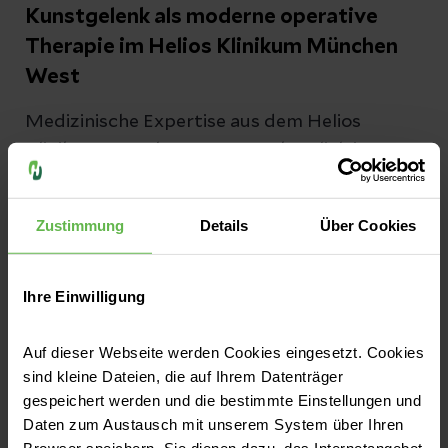
Kunstgelenk als moderne operative
Therapie im Helios Klinikum München
West
Medizinische Expertise aus dem Helios
Klinikum München West war kürzlich im
Bayerischen Rundfunk zu sehen: Herr Prof.
Volkmer, Chefarzt der Handchirurgie, wirkte
Zustimmung
Details
Über Cookies
als Experte in einem Beitrag des BR-
Jetzt lesen
Gesundheitsformats mit. Ein Schwerpunkt
der Sendung lag auf der Rhizarthrose, einer
Ihre Einwilligung
häufigen Verschleißerkrankung des
Daumensattelgelenks.
Auf dieser Webseite werden Cookies eingesetzt. Cookies
sind kleine Dateien, die auf Ihrem Datenträger
gespeichert werden und die bestimmte Einstellungen und
Daten zum Austausch mit unserem System über Ihren
Browser speichern. Sie dienen dazu, das Internetangebot