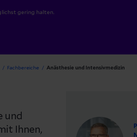
lichst gering halten.
Fachbereiche
Anästhesie und Intensivmedizin
e und
P
mit Ihnen,
M