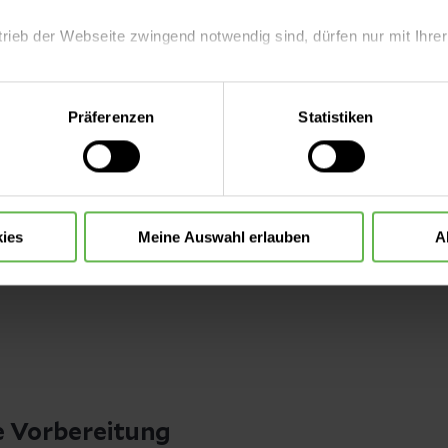
trieb der Webseite zwingend notwendig sind, dürfen nur mit Ihrer
eite mit nur den notwendigen Cookies zu benutzen, eine individue
Präferenzen
Statistiken
 treffen oder durch Auswahl von „Alle Cookies akzeptieren“ in 
ntscheidung können Sie jederzeit ändern oder widerrufen.
ies
Meine Auswahl erlauben
A
© Murat Aslan
e Vorbereitung