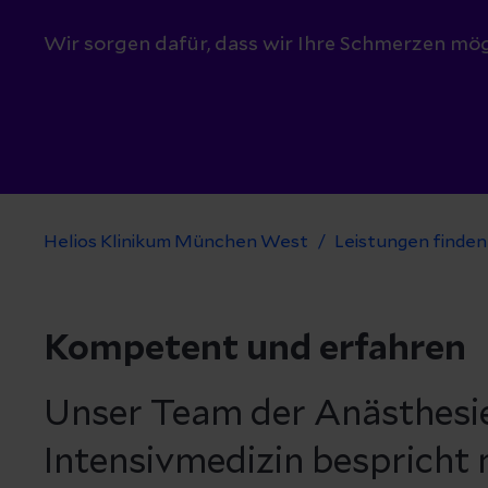
Wir sorgen dafür, dass wir Ihre Schmerzen mög
Helios Klinikum München West
Leistungen finden
Kompetent und erfahren
Unser Team der Anästhesi
Intensivmedizin bespricht 