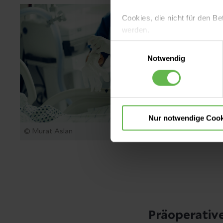
Cookies, die nicht für den Be
werden.
Einwilligungsauswahl
Es steht Ihnen frei, unsere S
Notwendig
nicht notwendigen Cookies zu
einzuwilligen. Ihre Auswahle
Nur notwendige Cook
© Murat Aslan
Präoperativ