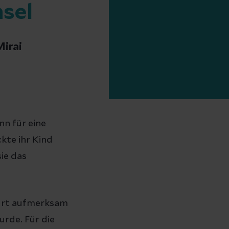
sel
Mirai
n für eine
kte ihr Kind
ie das
burt aufmerksam
urde. Für die