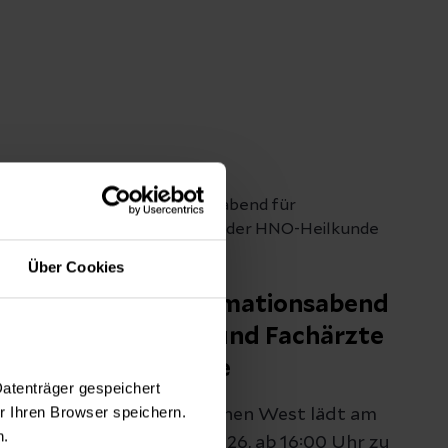
Über Cookies
Pressemitteilungen
Otologischer Informationsabend
für Fachärztinnen und Fachärzte
der HNO-Heilkunde
Datenträger gespeichert
 Ihren Browser speichern.
Das Helios Klinikum München West lädt am
n.
Mittwoch, den 22. April 2026, ab 16:00 Uhr zu