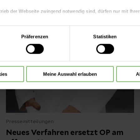
trieb der Webseite zwingend notwendig sind, dürfen nur mit Ihrer
eite mit nur den notwendigen Cookies zu benutzen, eine individue
Präferenzen
Statistiken
 treffen oder durch Auswahl von „Alle Cookies akzeptieren“ in 
ntscheidung können Sie jederzeit ändern oder widerrufen.
ies
Meine Auswahl erlauben
A
Pressemitteilungen
Neues Verfahren ersetzt OP am