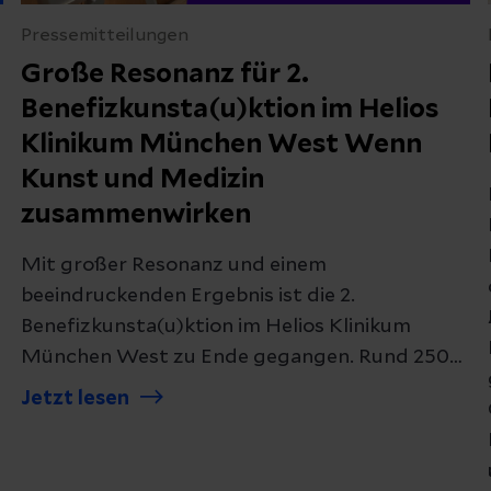
Pressemitteilungen
Große Resonanz für 2.
Benefizkunsta(u)ktion im Helios
Klinikum München West Wenn
Kunst und Medizin
zusammenwirken
Mit großer Resonanz und einem
beeindruckenden Ergebnis ist die 2.
Benefizkunsta(u)ktion im Helios Klinikum
München West zu Ende gegangen. Rund 250
Gäste folgten der Einladung zu einem
Jetzt lesen
besonderen Abend, an dem sich Kunst,
gesellschaftliches Engagement und
medizinische Verantwortung auf