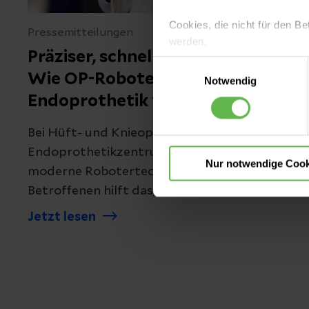
Cookies, die nicht für den Be
Pressemitteilungen
werden.
Präziser, schneller, schonender:
Einwilligungsauswahl
Es steht Ihnen frei, unsere S
Wie OP-Roboter die
Notwendig
nicht notwendigen Cookies zu
Endoprothetik verändern
einzuwilligen. Ihre Auswahle
Bei Hüft- und Knieoperationen kommt im
Endoprothetikzentrum München West
Nur notwendige Cook
moderne Robotertechnik zum Einsatz.
Betroffenen hilft das, schneller wieder in den
Alltag zurückzukehren
Jetzt lesen