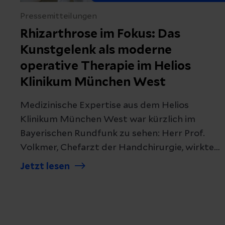
Pressemitteilungen
Rhizarthrose im Fokus: Das
Kunstgelenk als moderne
operative Therapie im Helios
Klinikum München West
Medizinische Expertise aus dem Helios
Klinikum München West war kürzlich im
Bayerischen Rundfunk zu sehen: Herr Prof.
Volkmer, Chefarzt der Handchirurgie, wirkte
als Experte in einem Beitrag des BR-
Jetzt lesen
Gesundheitsformats mit. Ein Schwerpunkt der
Sendung lag auf der Rhizarthrose, einer
häufigen Verschleißerkrankung des
Daumensattelgelenks.