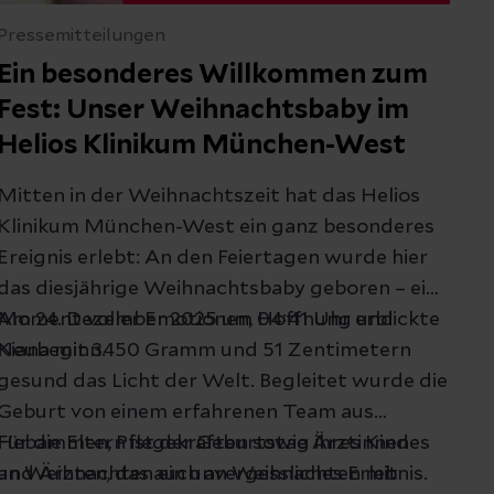
Pressemitteilungen
Ein besonderes Willkommen zum
Fest: Unser Weihnachtsbaby im
Helios Klinikum München-West
Mitten in der Weihnachtszeit hat das Helios
Klinikum München-West ein ganz besonderes
Ereignis erlebt: An den Feiertagen wurde hier
das diesjährige Weihnachtsbaby geboren – ein
Moment voller Emotionen, Hoffnung und
Am 24. Dezember 2025 um 04:41 Uhr erblickte
Neubeginn.
Kiana mit 3450 Gramm und 51 Zentimetern
gesund das Licht der Welt. Begleitet wurde die
Geburt von einem erfahrenen Team aus
Hebammen, Pflegekräften sowie Ärztinnen
Für die Eltern ist der Geburtstag ihres Kindes
und Ärzten, das auch an Weihnachten mit
an Weihnachten ein unvergessliches Erlebnis.