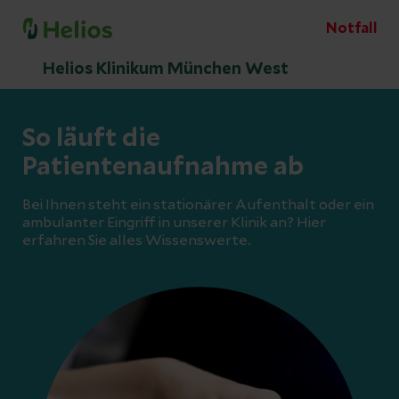
Notfall
Helios Klinikum München West
So läuft die
Patientenaufnahme ab
Bei Ihnen steht ein stationärer Aufenthalt oder ein
ambulanter Eingriff in unserer Klinik an? Hier
erfahren Sie alles Wissenswerte.