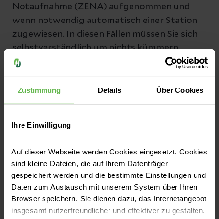
Notaufnahme (ZENA) aufgenommen und
wenn notwendig automatisch einer Station
zugewiesen. In diesen Fällen müssen Sie sich
selbstverständlich um nichts kümmern.
Anschließend bekommen Sie verschiedene
Dokumente – wie Behandlungsvertrag und
eventuell gewünschte
Zustimmung
Details
Über Cookies
Wahlleistungsvereinbarungen – zur
Unterschrift vorgelegt. Bitte lesen Sie sich
Ihre Einwilligung
diese Unterlagen genau durch und fragen Sie
die Mitarbeiterinnen und Mitarbeiter der
Auf dieser Webseite werden Cookies eingesetzt. Cookies
Aufnahme, falls Ihnen einzelne Punkte unklar
sind kleine Dateien, die auf Ihrem Datenträger
sind.
gespeichert werden und die bestimmte Einstellungen und
Daten zum Austausch mit unserem System über Ihren
Browser speichern. Sie dienen dazu, das Internetangebot
insgesamt nutzerfreundlicher und effektiver zu gestalten.