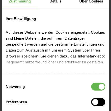
Zustimmung
Details
Über Cookies
Alija Bukvic
Pflegerische Leitung | Station 1B und 1D
Ihre Einwilligung
Erweitertes Team
Auf dieser Webseite werden Cookies eingesetzt. Cookies
sind kleine Dateien, die auf Ihrem Datenträger
gespeichert werden und die bestimmte Einstellungen und
Daten zum Austausch mit unserem System über Ihren
Browser speichern. Sie dienen dazu, das Internetangebot
insgesamt nutzerfreundlicher und effektiver zu gestalten.
Cookies, die nicht für den Betrieb der Webseite zwingend
Mechthild Jilge
notwendig sind, dürfen nur mit Ihrer Einwilligung
Einwilligungsauswahl
eingesetzt werden.
Notwendig
Sozialdienst
Es steht Ihnen frei, unsere Seite mit nur den notwendigen
Präferenzen
Cookies zu benutzen, eine individuelle Auswahl
hinsichtlich der nicht notwendigen Cookies zu treffen