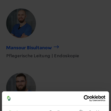
Mansour Bisultanow
Pflegerische Leitung | Endoskopie