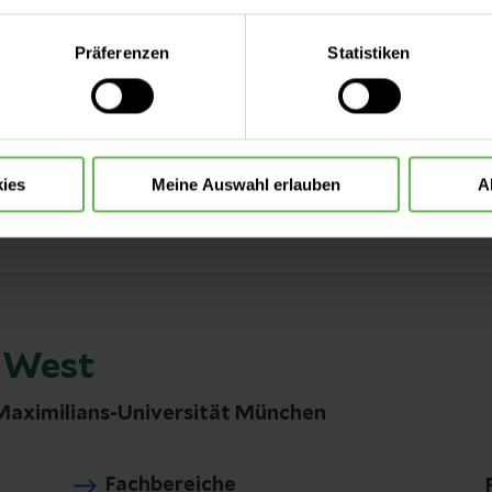
eite mit nur den notwendigen Cookies zu benutzen, eine individue
Präferenzen
Statistiken
 treffen oder durch Auswahl von „Alle Cookies akzeptieren“ in 
ntscheidung können Sie jederzeit ändern oder widerrufen.
ies
Meine Auswahl erlauben
A
 West
aximilians-Universität München
Fachbereiche