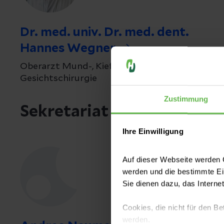
Dr. med. univ. Dr. med. dent.
Hannes Wegner
Oberarzt Mund-, Kiefer- und Plastische
Gesichtschirurgie
Zustimmung
Sekretariat
Ihre Einwilligung
Auf dieser Webseite werden C
werden und die bestimmte E
Sie dienen dazu, das Interne
Cookies, die nicht für den Be
werden.