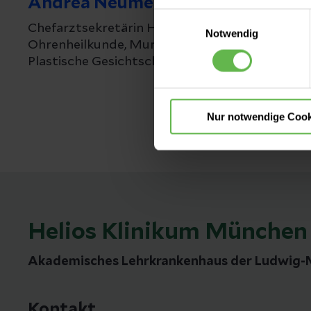
Andrea Neumeyer
Einwilligungsauswahl
Es steht Ihnen frei, unsere S
Chefarztsekretärin Hals-Nasen- und
Notwendig
nicht notwendigen Cookies zu
Ohrenheilkunde, Mund-, Kiefer- und
einzuwilligen. Ihre Auswahle
Plastische Gesichtschirurgie
Nur notwendige Cook
Helios Klinikum München
Akademisches Lehrkrankenhaus der Ludwig-M
Kontakt