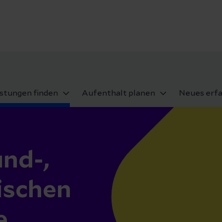
istungen finden
Aufenthalt planen
Neues erf
nd-,
ischen
e