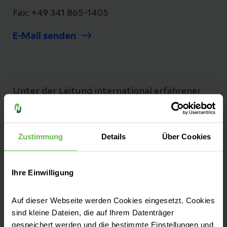
Fax: +49 341 865-1405
E-Mail senden
Unter der Leitung international erfahrener
Ärzt:innen und namhafter
Wissenschaftler:innen arbeitet am
Herzzentrum Leipzig ein Team von mehr als
Zustimmung
Details
Über Cookies
1.400 Mitarbeiter:innen.
Unser Ziel:
die bestmögliche Versorgung
Ihre Einwilligung
herzkranker Patient:innen und Etablierung
innovativer, schonender
Auf dieser Webseite werden Cookies eingesetzt. Cookies
sind kleine Dateien, die auf Ihrem Datenträger
Behandlungsmöglichkeiten.
gespeichert werden und die bestimmte Einstellungen und