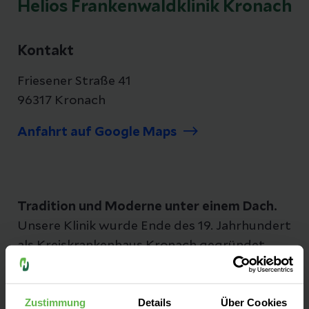
Helios Frankenwaldklinik Kronach
Kontakt
Friesener Straße 41
96317 Kronach
Anfahrt auf Google Maps
Tradition und Moderne unter einem Dach.
Unsere Klinik wurde Ende des 19. Jahrhundert
als Kreiskrankenhaus Kronach gegründet.
Seit 2014 gehört sie zu den Helios Kliniken.
Zustimmung
Details
Über Cookies