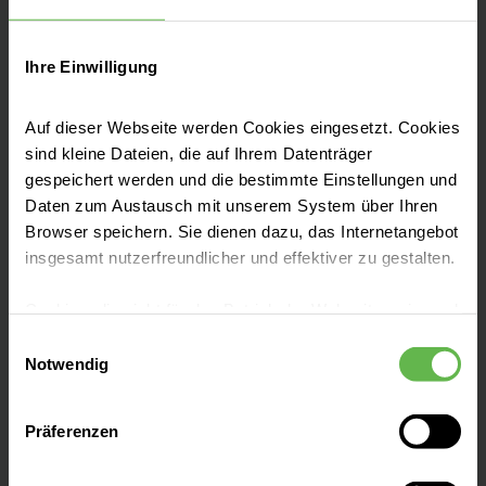
Ihre Einwilligung
Leistungen finden
Auf dieser Webseite werden Cookies eingesetzt. Cookies
sind kleine Dateien, die auf Ihrem Datenträger
Kontakt & Anfahrt
gespeichert werden und die bestimmte Einstellungen und
Daten zum Austausch mit unserem System über Ihren
Browser speichern. Sie dienen dazu, das Internetangebot
insgesamt nutzerfreundlicher und effektiver zu gestalten.
Serviceleistungen
Cookies, die nicht für den Betrieb der Webseite zwingend
notwendig sind, dürfen nur mit Ihrer Einwilligung
Einwilligungsauswahl
eingesetzt werden.
Notwendig
Veranstaltungen
Es steht Ihnen frei, unsere Seite mit nur den notwendigen
Präferenzen
Cookies zu benutzen, eine individuelle Auswahl
Presse und Aktuelles
hinsichtlich der nicht notwendigen Cookies zu treffen