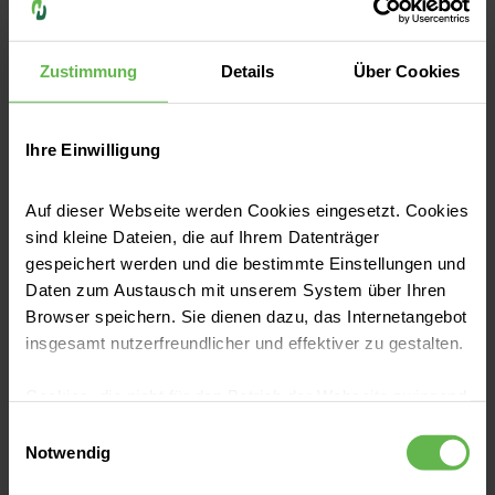
Zustimmung
Details
Über Cookies
Katharina Recht
Ihre Einwilligung
Clusterleitung Marketing, Kommunikation
und Technologien ​/ Pressesprecherin | Helios
Auf dieser Webseite werden Cookies eingesetzt. Cookies
Mariahilf Klinik Hamburg
sind kleine Dateien, die auf Ihrem Datenträger
gespeichert werden und die bestimmte Einstellungen und
Daten zum Austausch mit unserem System über Ihren
Telefon:
015202391745
Browser speichern. Sie dienen dazu, das Internetangebot
E-Mail senden
insgesamt nutzerfreundlicher und effektiver zu gestalten.
Cookies, die nicht für den Betrieb der Webseite zwingend
notwendig sind, dürfen nur mit Ihrer Einwilligung
Zentraler Kontakt
Einwilligungsauswahl
eingesetzt werden.
Notwendig
Medizinproduktsicherheit