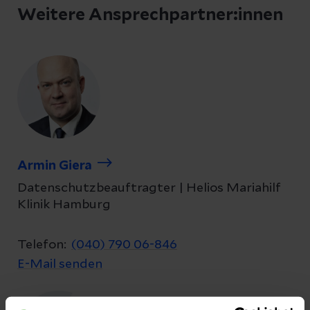
Weitere Ansprechpartner:innen
Armin Giera
Datenschutzbeauftragter | Helios Mariahilf
Klinik Hamburg
Telefon:
(040) 790 06-846
E-Mail senden