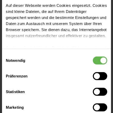
Auf dieser Webseite werden Cookies eingesetzt. Cookies
sind kleine Dateien, die auf Ihrem Datenträger
gespeichert werden und die bestimmte Einstellungen und
Daten zum Austausch mit unserem System über Ihren
Mit über 100-jähriger Tradition ist die Helios
Browser speichern. Sie dienen dazu, das Internetangebot
Mariahilf Klinik als Krankenhaus der Grund-
insgesamt nutzerfreundlicher und effektiver zu gestalten.
und Regelversorgung tief im Hamburger
Süden verwurzelt. Moderne Medizin,
Cookies, die nicht für den Betrieb der Webseite zwingend
liebevolle Pflege und eine familiäre
notwendig sind, dürfen nur mit Ihrer Einwilligung
Einwilligungsauswahl
eingesetzt werden.
Atmosphäre zeichnen den Neubau an der
Notwendig
Stader Straße aus.
Es steht Ihnen frei, unsere Seite mit nur den notwendigen
Präferenzen
Cookies zu benutzen, eine individuelle Auswahl
hinsichtlich der nicht notwendigen Cookies zu treffen
oder durch Auswahl von „Alle Cookies akzeptieren“ in die
Statistiken
Verwendung aller Cookies einzuwilligen. Ihre
Auswahlentscheidung können Sie jederzeit ändern oder
Leistungen finden
Marketing
widerrufen.