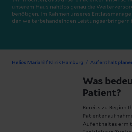
Wir möchten, dass unsere Patienten im Anschlu
unserem Haus nahtlos genau die Weiterversorg
benötigen. Im Rahmen unseres Entlassmanage
den weiterbehandelnden Leistungserbringern 
Helios Mariahilf Klinik Hamburg
Aufenthalt plane
Was bedeu
Patient?
Bereits zu Beginn I
Patientenaufnahme 
Aufenthaltes ermit