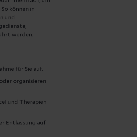
bedarf mehrfach, um
 So können in
en und
egedienste,
ührt werden.
ahme für Sie auf.
 oder organisieren
tel und Therapien
er Entlassung auf