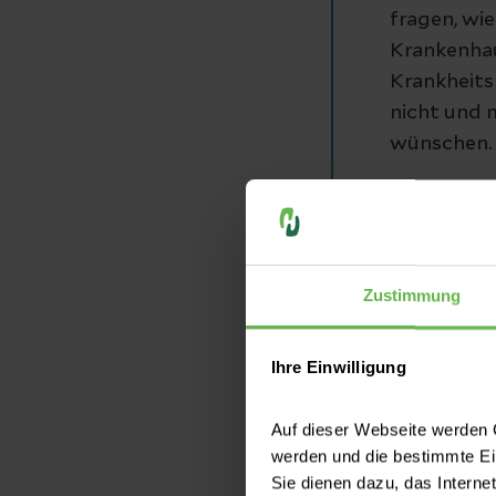
fragen, wie
Krankenhau
Krankheits
nicht und 
wünschen.
Sollten Si
müssen Sie
Zustimmung
weitergebe
mit Pflege
und Ihren 
Ihre Einwilligung
Auf dieser Webseite werden C
werden und die bestimmte E
Die Einver
Sie dienen dazu, das Interne
bei Ihrer 