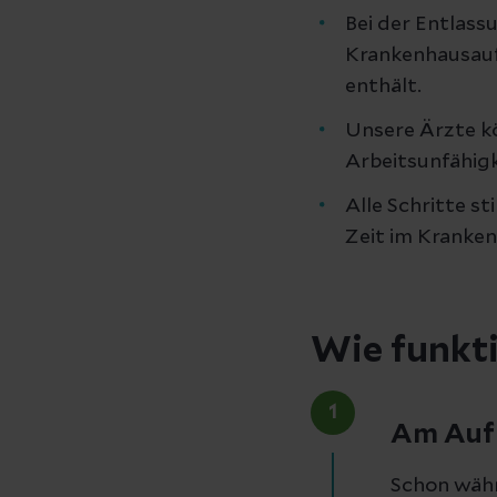
Bei der Entlass
Krankenhausauf
enthält.
Unsere Ärzte kö
Arbeitsunfähigk
Alle Schritte s
Zeit im Kranken
Wie funkt
1
Am Auf
Schon währ