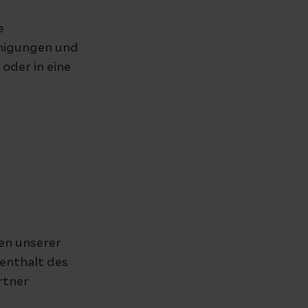
e
nigungen und
oder in eine
nen unserer
enthalt des
rtner