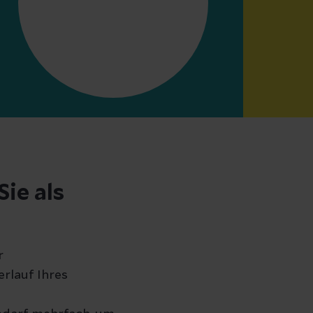
ie als
r
rlauf Ihres