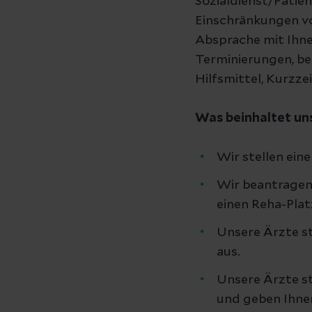
Sozialdienst/Patie
Einschränkungen vo
Absprache mit Ihn
Terminierungen, bei
Hilfsmittel, Kurzz
Was beinhaltet u
Wir stellen ein
Wir beantragen 
einen Reha-Platz
Unsere Ärzte s
aus.
Unsere Ärzte st
und geben Ihne