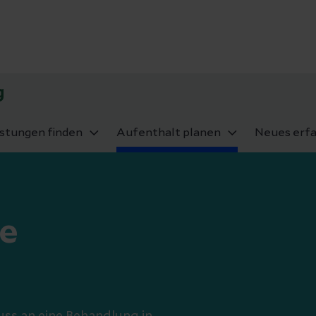
g
istungen finden
Aufenthalt planen
Neues erf
re