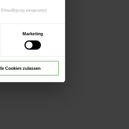
 Einwilligung eingesetzt
lle Auswahl hinsichtlich der
Marketing
die Verwendung aller Cookies
e versorgt werden,
Ihre Entlassung
lle Cookies zulassen
immen uns natürlich