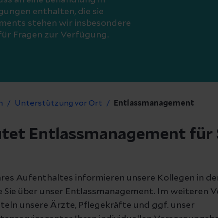
ss an eine Behandlung in
ungen enthalten, die sie
ments stehen wir insbesondere
für Fragen zur Verfügung.
n
Unterstützung vor Ort
Entlassmanagement
tet Entlassmanagement für S
hres Aufenthaltes informieren unsere Kollegen in de
Sie über unser Entlassmanagement. Im weiteren Ve
teln unsere Ärzte, Pflegekräfte und ggf. unser