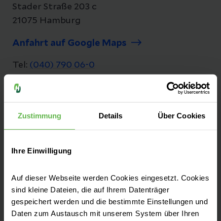
Stader Straße 203 c
21075 Hamburg
Anfahrt auf Google Maps
Tel:
(040) 790 06-0
Fax: (040) 790 06-231
E-Mail senden
Zustimmung
Details
Über Cookies
Ihre Einwilligung
Mit über 100-jähriger Tradition ist die Helios
Mariahilf Klinik als Krankenhaus der Grund-
Auf dieser Webseite werden Cookies eingesetzt. Cookies
sind kleine Dateien, die auf Ihrem Datenträger
und Regelversorgung tief im Hamburger
gespeichert werden und die bestimmte Einstellungen und
Süden verwurzelt. Moderne Medizin,
Daten zum Austausch mit unserem System über Ihren
liebevolle Pflege und eine familiäre