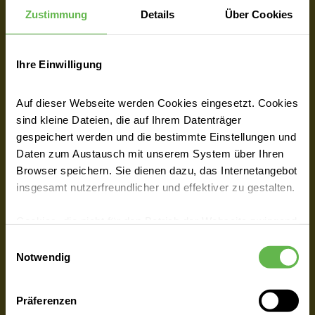
Zustimmung
Details
Über Cookies
Das könnte Sie auch interessieren
Ein Plus an Service und Komfort
Ihre Einwilligung
Sie haben eine private Zusatzversicherung,
sind Privatpatient oder möchten sich als
Auf dieser Webseite werden Cookies eingesetzt. Cookies
Selbstzahler während Ihres Klinikaufenthalts
sind kleine Dateien, die auf Ihrem Datenträger
etwas mehr gönnen? Mit unseren
gespeichert werden und die bestimmte Einstellungen und
Komfortleistungen sichern Sie sich eine
Daten zum Austausch mit unserem System über Ihren
Browser speichern. Sie dienen dazu, das Internetangebot
erstklassige medizinische Versorgung durch
insgesamt nutzerfreundlicher und effektiver zu gestalten.
Ihre Wahlärztin oder Ihren Wahlarzt sowie
eine exklusive Unterbringung mit
Cookies, die nicht für den Betrieb der Webseite zwingend
besonderem Service.
notwendig sind, dürfen nur mit Ihrer Einwilligung
Einwilligungsauswahl
eingesetzt werden.
Notwendig
Es steht Ihnen frei, unsere Seite mit nur den notwendigen
Zimmerwahl
Präferenzen
Cookies zu benutzen, eine individuelle Auswahl