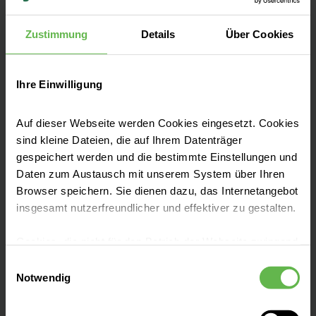
Anfahrt auf Google Maps
Zustimmung
Details
Über Cookies
Tel:
0203 546 0
Ihre Einwilligung
Auf dieser Webseite werden Cookies eingesetzt. Cookies
sind kleine Dateien, die auf Ihrem Datenträger
gespeichert werden und die bestimmte Einstellungen und
Leistungen finden
Daten zum Austausch mit unserem System über Ihren
Browser speichern. Sie dienen dazu, das Internetangebot
insgesamt nutzerfreundlicher und effektiver zu gestalten.
Anfahrt & Parken
Cookies, die nicht für den Betrieb der Webseite zwingend
notwendig sind, dürfen nur mit Ihrer Einwilligung
Aufenthalt planen
Einwilligungsauswahl
eingesetzt werden.
Notwendig
Es steht Ihnen frei, unsere Seite mit nur den notwendigen
Presse und Aktuelles