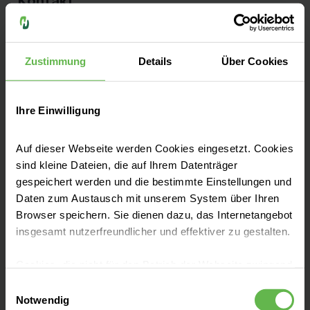
Kontakt
Dieselstraße 185
47166 Duisburg
Zustimmung
Details
Über Cookies
Anfahrt auf Google Maps
Ihre Einwilligung
Tel:
0203 546 0
Auf dieser Webseite werden Cookies eingesetzt. Cookies
sind kleine Dateien, die auf Ihrem Datenträger
gespeichert werden und die bestimmte Einstellungen und
Daten zum Austausch mit unserem System über Ihren
Leistungen finden
Browser speichern. Sie dienen dazu, das Internetangebot
insgesamt nutzerfreundlicher und effektiver zu gestalten.
Anfahrt & Parken
Cookies, die nicht für den Betrieb der Webseite zwingend
notwendig sind, dürfen nur mit Ihrer Einwilligung
Einwilligungsauswahl
eingesetzt werden.
Notwendig