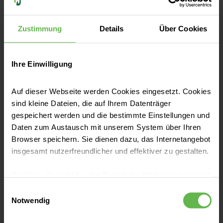
47166 Duisburg
Zustimmung
Details
Über Cookies
Anfahrt auf Google Maps
Tel:
0203 546 0
Ihre Einwilligung
Auf dieser Webseite werden Cookies eingesetzt. Cookies
sind kleine Dateien, die auf Ihrem Datenträger
gespeichert werden und die bestimmte Einstellungen und
Leistungen finden
Daten zum Austausch mit unserem System über Ihren
Browser speichern. Sie dienen dazu, das Internetangebot
insgesamt nutzerfreundlicher und effektiver zu gestalten.
Anfahrt & Parken
Cookies, die nicht für den Betrieb der Webseite zwingend
notwendig sind, dürfen nur mit Ihrer Einwilligung
Einwilligungsauswahl
Aufenthalt planen
eingesetzt werden.
Notwendig
Es steht Ihnen frei, unsere Seite mit nur den notwendigen